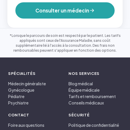
Consulter un médecin
*Lorsque le parcours de soin est respecté par le patient. Les tarifs
appliqués sont ceux de l'Assurance Maladie, sans coût
supplémentaire lié à l'accès à la consultation. Des frais non
remboursables peuvent s'appliquer en fonction des options.
SPÉCIALITÉS
NOS SERVICES
Médecin généraliste
Blog médical
Gynécologue
Équipe médicale
Pédiatre
Tarifs et remboursement
Psychiatre
Conseils médicaux
CONTACT
SÉCURITÉ
Foire aux questions
Politique de confidentialité