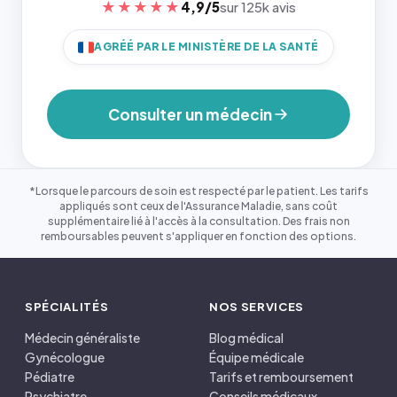
★★★★★
4,9/5
sur 125k avis
AGRÉÉ PAR LE MINISTÈRE DE LA SANTÉ
Consulter un médecin
*Lorsque le parcours de soin est respecté par le patient. Les tarifs
appliqués sont ceux de l'Assurance Maladie, sans coût
supplémentaire lié à l'accès à la consultation. Des frais non
remboursables peuvent s'appliquer en fonction des options.
SPÉCIALITÉS
NOS SERVICES
Médecin généraliste
Blog médical
Gynécologue
Équipe médicale
Pédiatre
Tarifs et remboursement
Psychiatre
Conseils médicaux