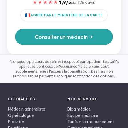
★★★★★
4,9/5
sur 125k avis
AGRÉÉ PAR LE MINISTÈRE DE LA SANTÉ
Consulter un médecin
*Lorsque le parcours de soin est respecté par le patient. Les tarifs
appliqués sont ceux de l'Assurance Maladie, sans coût
supplémentaire lié à l'accès à la consultation. Des frais non
remboursables peuvent s'appliquer en fonction des options.
SPÉCIALITÉS
NOS SERVICES
Médecin généraliste
Blog médical
Gynécologue
Équipe médicale
Pédiatre
Tarifs et remboursement
Psychiatre
Conseils médicaux