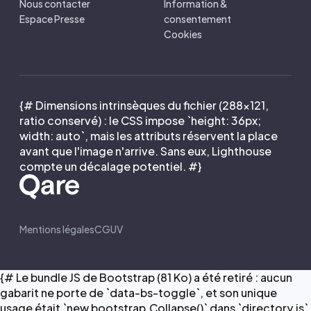
Nous contacter
Information &
Espace Presse
consentement
Cookies
{# Dimensions intrinsèques du fichier (288×121,
ratio conservé) : le CSS impose `height: 36px;
width: auto`, mais les attributs réservent la place
avant que l'image n'arrive. Sans eux, Lighthouse
compte un décalage potentiel. #}
Mentions légales
CGUV
{# Le bundle JS de Bootstrap (81 Ko) a été retiré : aucun
gabarit ne porte de `data-bs-toggle`, et son unique
usage était `new bootstrap.Collapse()` dans `directory.js`