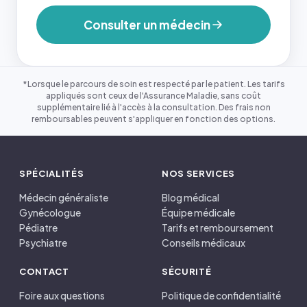
Consulter un médecin
*Lorsque le parcours de soin est respecté par le patient. Les tarifs
appliqués sont ceux de l'Assurance Maladie, sans coût
supplémentaire lié à l'accès à la consultation. Des frais non
remboursables peuvent s'appliquer en fonction des options.
SPÉCIALITÉS
NOS SERVICES
Médecin généraliste
Blog médical
Gynécologue
Équipe médicale
Pédiatre
Tarifs et remboursement
Psychiatre
Conseils médicaux
CONTACT
SÉCURITÉ
Foire aux questions
Politique de confidentialité