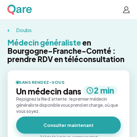
Doubs
Médecin généraliste
en
Bourgogne-Franche-Comté :
prendre RDV en téléconsultation
SANS RENDEZ-VOUS
2 min
Un médecin dans
Rejoignez la file d'attente : le premier médecin
généraliste disponible vous prend en charge, où que
vous soyez.
Consulter maintenant
7j/7 de 6h à minuit · remboursable*