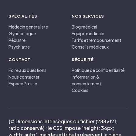
SPÉCIALITÉS
NOS SERVICES
Médecin généraliste
Blog médical
Gynécologue
Équipe médicale
Pédiatre
Tarifs et remboursement
Psychiatre
Conseils médicaux
CONTACT
SÉCURITÉ
Foire aux questions
Politique de confidentialité
Nous contacter
Information &
Espace Presse
consentement
Cookies
{# Dimensions intrinsèques du fichier (288×121,
ratio conservé) : le CSS impose `height: 36px;
width: auto`, mais les attributs réservent la place