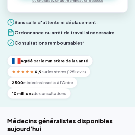
ou choisissez un autre créneau ci-dessous
Sans salle d'attente ni déplacement.
Ordonnance ou arrêt de travail si nécessaire
Consultations remboursables
*
Agréé par le ministère de la Santé
★★★★★
4,9
sur les stores (125k avis)
2 500
médecins inscrits à l'Ordre
10 millions
de consultations
Médecins généralistes disponibles
aujourd'hui