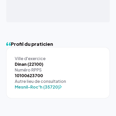
Profil du praticien
Ville d'exercice
Dinan (22100)
Numéro RPPS
{# 40×40
10100623700
: la taille
Autre lieu de consultation
rendue par
Mesnil-Roc'h (35720)
`.profile-
picture`,
et un
rapport 1:1
qui reste