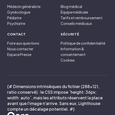
Médecin généraliste
Blog médical
Gynécologue
Équipe médicale
Pédiatre
Tarifs et remboursement
Psychiatre
Conseils médicaux
CONTACT
SÉCURITÉ
Foire aux questions
Politique de confidentialité
Nous contacter
Information &
Espace Presse
consentement
Cookies
{# Dimensions intrinsèques du fichier (288×121,
ratio conservé) : le CSS impose `height: 36px;
width: auto`, mais les attributs réservent la place
avant que l'image n'arrive. Sans eux, Lighthouse
compte un décalage potentiel. #}