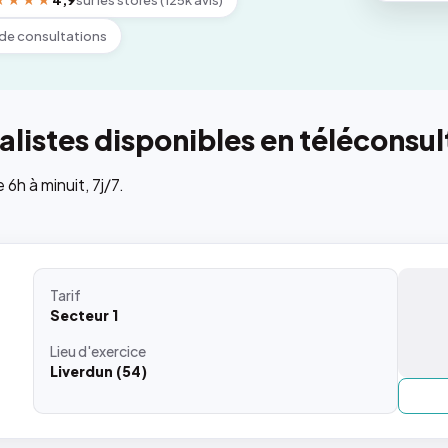
★★★★
4,9
sur les stores (125k avis)
de consultations
listes disponibles en téléconsul
h à minuit, 7j/7.
Tarif
Secteur 1
Lieu
d'exercice
Liverdun (54)