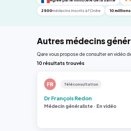
Agréé par le ministère de la Santé
★
2 500
médecins inscrits à l'Ordre
10 millions
Autres médecins généra
Qare vous propose de consulter en vidéo de 6
10 résultats trouvés
FR
Téléconsultation
Dr François Redon
Médecin généraliste · En vidéo