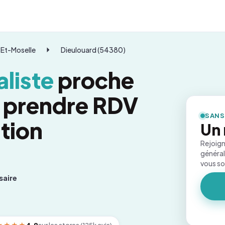
Et-Moselle
Dieulouard (54380)
liste
proche
: prendre RDV
SANS
tion
Un 
Rejoign
général
vous s
saire