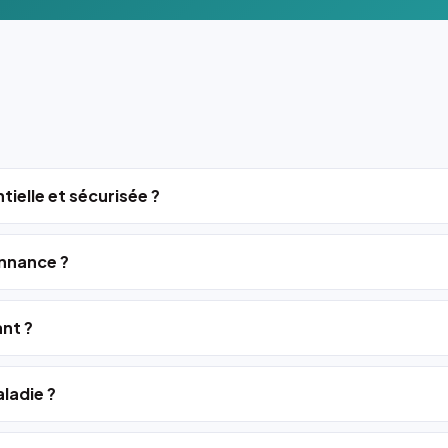
tielle et sécurisée ?
nnance ?
ant ?
ladie ?