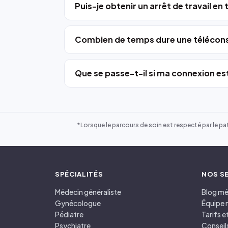
Puis-je obtenir un arrêt de travail en
Combien de temps dure une télécons
Que se passe-t-il si ma connexion est
*Lorsque le parcours de soin est respecté par le pat
SPÉCIALITÉS
NOS S
Médecin généraliste
Blog mé
Gynécologue
Équipe 
Pédiatre
Tarifs 
Psychiatre
Conseil