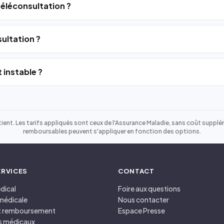
 téléconsultation ?
ultation ?
 instable ?
ient. Les tarifs appliqués sont ceux de l'Assurance Maladie, sans coût suppléme
remboursables peuvent s'appliquer en fonction des options.
ERVICES
CONTACT
dical
Foire aux questions
médicale
Nous contacter
et remboursement
Espace Presse
s médicaux