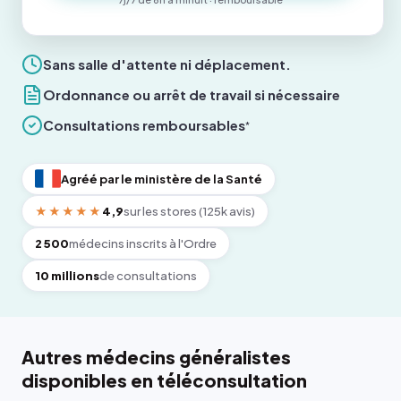
Sans salle d'attente ni déplacement.
Ordonnance ou arrêt de travail si nécessaire
Consultations remboursables
*
Agréé par le ministère de la Santé
★★★★★
4,9
sur les stores (125k avis)
2 500
médecins inscrits à l'Ordre
10 millions
de consultations
Autres médecins généralistes
disponibles en téléconsultation