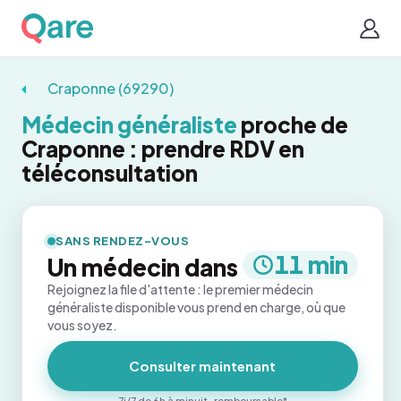
Craponne (69290)
Médecin généraliste
proche de
Craponne : prendre RDV en
téléconsultation
SANS RENDEZ-VOUS
11 min
Un médecin dans
Rejoignez la file d'attente : le premier médecin
généraliste disponible vous prend en charge, où que
vous soyez.
Consulter maintenant
7j/7 de 6h à minuit · remboursable*