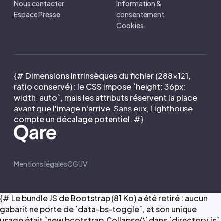
Nous contacter
Information &
Espace Presse
consentement
Cookies
{# Dimensions intrinsèques du fichier (288×121,
ratio conservé) : le CSS impose `height: 36px;
width: auto`, mais les attributs réservent la place
avant que l'image n'arrive. Sans eux, Lighthouse
compte un décalage potentiel. #}
Mentions légales
CGUV
{# Le bundle JS de Bootstrap (81 Ko) a été retiré : aucun
gabarit ne porte de `data-bs-toggle`, et son unique
usage était `new bootstrap.Collapse()` dans `directory.js`