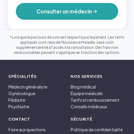
Consulter un médecin
*Lorsque le parcours de soin est respecté par le patient. Les tarifs
appliqués sont ceux de l'Assurance Maladie, sans coût
supplémentaire lié à l'accès à la consultation. Des frais non
remboursables peuvent s'appliquer en fonction des options.
SPÉCIALITÉS
NOS SERVICES
Médecin généraliste
Blog médical
Gynécologue
Équipe médicale
Pédiatre
Tarifs et remboursement
Psychiatre
Conseils médicaux
CONTACT
SÉCURITÉ
Foire aux questions
Politique de confidentialité