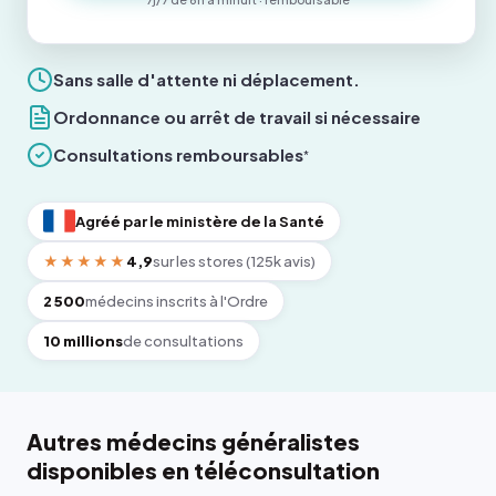
Sans salle d'attente ni déplacement.
Ordonnance ou arrêt de travail si nécessaire
Consultations remboursables
*
Agréé par le ministère de la Santé
★★★★★
4,9
sur les stores (125k avis)
2 500
médecins inscrits à l'Ordre
10 millions
de consultations
Autres médecins généralistes
disponibles en téléconsultation