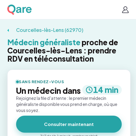
Courcelles-lès-Lens (62970)
Médecin généraliste
proche de
Courcelles-lès-Lens : prendre
RDV en téléconsultation
SANS RENDEZ-VOUS
14 min
Un médecin dans
Rejoignez la file d'attente : le premier médecin
généraliste disponible vous prend en charge, où que
vous soyez.
Consulter maintenant
7j/7 de 6h à minuit · remboursable*