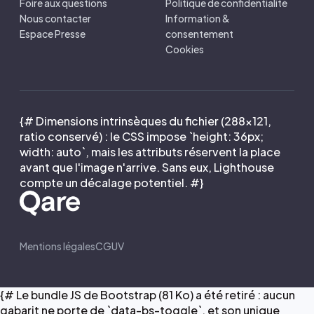
Foire aux questions
Politique de confidentialité
Nous contacter
Information &
Espace Presse
consentement
Cookies
{# Dimensions intrinsèques du fichier (288×121,
ratio conservé) : le CSS impose `height: 36px;
width: auto`, mais les attributs réservent la place
avant que l'image n'arrive. Sans eux, Lighthouse
compte un décalage potentiel. #}
Mentions légales
CGUV
{# Le bundle JS de Bootstrap (81 Ko) a été retiré : aucun
gabarit ne porte de `data-bs-toggle`, et son unique