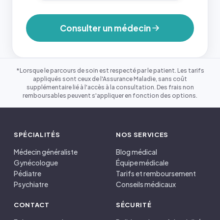
Consulter un médecin
*Lorsque le parcours de soin est respecté par le patient. Les tarifs
appliqués sont ceux de l'Assurance Maladie, sans coût
supplémentaire lié à l'accès à la consultation. Des frais non
remboursables peuvent s'appliquer en fonction des options.
SPÉCIALITÉS
NOS SERVICES
Médecin généraliste
Blog médical
Gynécologue
Équipe médicale
Pédiatre
Tarifs et remboursement
Psychiatre
Conseils médicaux
CONTACT
SÉCURITÉ