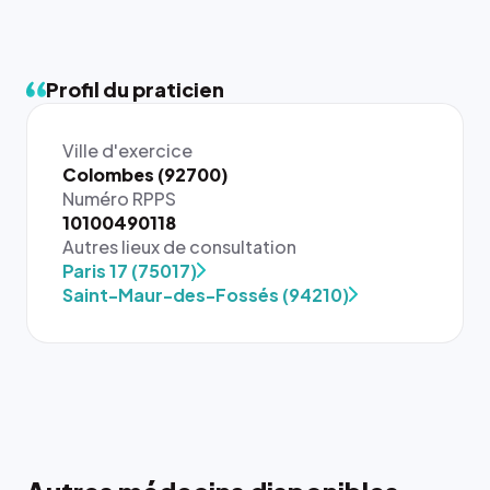
Profil du praticien
Ville d'exercice
Colombes (92700)
Numéro RPPS
10100490118
{# 40×40
Autres lieux de consultation
: la taille
Paris 17 (75017)
rendue par
Saint-Maur-des-Fossés (94210)
`.profile-
picture`,
et un
rapport 1:1
qui reste
juste à
toutes les
tailles