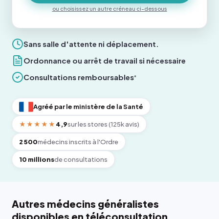
ou choisissez un autre créneau ci-dessous
Sans salle d'attente ni déplacement.
Ordonnance ou arrêt de travail si nécessaire
Consultations remboursables
*
Agréé par le ministère de la Santé
★★★★★
4,9
sur les stores (125k avis)
2 500
médecins inscrits à l'Ordre
10 millions
de consultations
Autres médecins généralistes
disponibles en téléconsultation