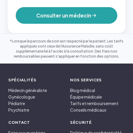
Consulter un médecin
*Lorsque le parcours de soin est respecté par le patient. Les tarifs
appliqués sont ceux de l'Assurance Maladie, sans coût
supplémentaire lié à l'accès à la consultation. Des frais non
remboursables peuvent s'appliquer en fonction des options.
SPÉCIALITÉS
NOS SERVICES
Médecin généraliste
Blog médical
Gynécologue
Équipe médicale
Pédiatre
Tarifs et remboursement
Psychiatre
Conseils médicaux
CONTACT
SÉCURITÉ
Foire aux questions
Politique de confidentialité