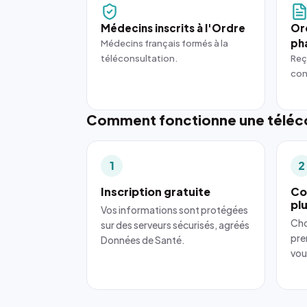
Médecins inscrits à l'Ordre
Or
ph
Médecins français formés à la
téléconsultation.
Reç
con
Comment fonctionne une téléco
1
2
Inscription gratuite
Co
pl
Vos informations sont protégées
Cho
sur des serveurs sécurisés, agréés
pre
Données de Santé.
vou