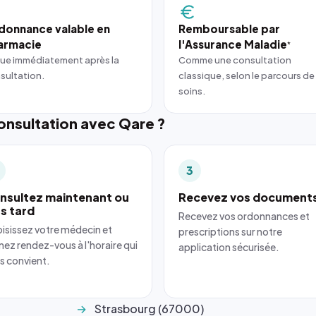
donnance valable en
Remboursable par
armacie
l'Assurance Maladie
*
ue immédiatement après la
Comme une consultation
sultation.
classique, selon le parcours de
soins.
nsultation avec Qare ?
3
nsultez maintenant ou
Recevez vos document
us tard
Recevez vos ordonnances et
isissez votre médecin et
prescriptions sur notre
nez rendez-vous à l'horaire qui
application sécurisée.
s convient.
Strasbourg (67000)