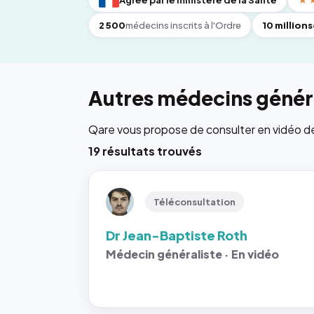
Agréé par le ministère de la Santé
★
2 500
médecins inscrits à l'Ordre
10 millions
Autres médecins généra
Qare vous propose de consulter en vidéo de 6
19 résultats trouvés
Téléconsultation
Dr Jean-Baptiste Roth
Médecin généraliste · En vidéo