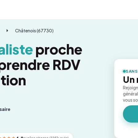
Châtenois (67730)
liste
proche
 prendre RDV
SANS
tion
Un 
Rejoign
général
vous s
saire