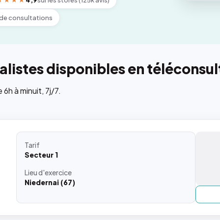
★★★★
4,9
sur les stores (125k avis)
de consultations
listes disponibles en téléconsul
h à minuit, 7j/7.
Tarif
Secteur 1
Lieu
d'exercice
Niedernai (67)