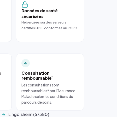
Données de santé
sécurisées
Hébergées sur des serveurs
certifiés HDS, conformes au RGPD.
4
s
Consultation
remboursable
*
Les consultations sont
remboursables* par l'Assurance
Maladie selon les conditions du
parcours de soins.
Lingolsheim (67380)