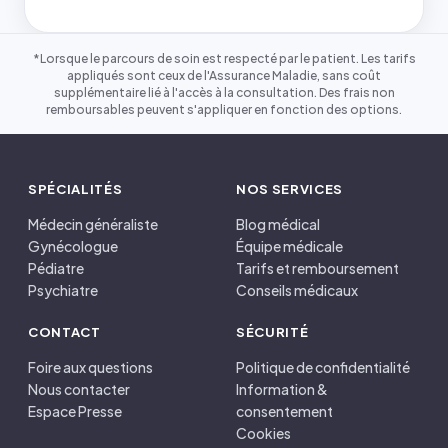
*Lorsque le parcours de soin est respecté par le patient. Les tarifs
appliqués sont ceux de l'Assurance Maladie, sans coût
supplémentaire lié à l'accès à la consultation. Des frais non
remboursables peuvent s'appliquer en fonction des options.
SPÉCIALITÉS
NOS SERVICES
Médecin généraliste
Blog médical
Gynécologue
Équipe médicale
Pédiatre
Tarifs et remboursement
Psychiatre
Conseils médicaux
CONTACT
SÉCURITÉ
Foire aux questions
Politique de confidentialité
Nous contacter
Information &
Espace Presse
consentement
Cookies