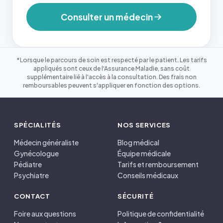
Consulter un médecin
*Lorsque le parcours de soin est respecté par le patient. Les tarifs
appliqués sont ceux de l'Assurance Maladie, sans coût
supplémentaire lié à l'accès à la consultation. Des frais non
remboursables peuvent s'appliquer en fonction des options.
SPÉCIALITÉS
NOS SERVICES
Médecin généraliste
Blog médical
Gynécologue
Équipe médicale
Pédiatre
Tarifs et remboursement
Psychiatre
Conseils médicaux
CONTACT
SÉCURITÉ
Foire aux questions
Politique de confidentialité