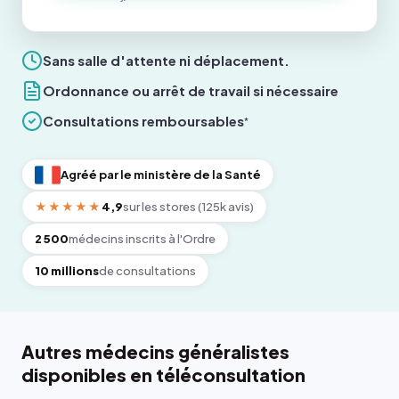
Sans salle d'attente ni déplacement.
Ordonnance ou arrêt de travail si nécessaire
Consultations remboursables
*
Agréé par le ministère de la Santé
★★★★★
4,9
sur les stores (125k avis)
2 500
médecins inscrits à l'Ordre
10 millions
de consultations
Autres médecins généralistes
disponibles en téléconsultation