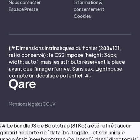
Nous contacter
Information &
Espace Presse
consentement
Cookies
{# Dimensions intrinsèques du fichier (288×121,
ratio conservé) : le CSS impose `height: 36px;
width: auto`, mais les attributs réservent la place
avant que l'image n'arrive. Sans eux, Lighthouse
compte un décalage potentiel. #}
Mentions légales
CGUV
{# Le bundle JS de Bootstrap (81 Ko) a été retiré : aucun
gabarit ne porte de `data-bs-toggle`, et son unique
usage était `new bootstrap.Collapse()` dans `directory.js`