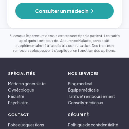
Consulter un médecin
*Lorsque le parcours de soin est respecté par le patient. Les tarifs
appliqués sont ceux de l'Assurance Maladie, sans coût
supplémentaire lié à l'accès à la consultation. Des frais non
remboursables peuvent s'appliquer en fonction des options.
SPÉCIALITÉS
NOS SERVICES
Médecin généraliste
Blog médical
Gynécologue
Équipe médicale
Pédiatre
Tarifs et remboursement
Psychiatre
Conseils médicaux
CONTACT
SÉCURITÉ
Foire aux questions
Politique de confidentialité