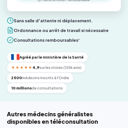
Sans salle d'attente ni déplacement.
Ordonnance ou arrêt de travail si nécessaire
Consultations remboursables
*
Agréé par le ministère de la Santé
★★★★★
4,9
sur les stores (125k avis)
2 500
médecins inscrits à l'Ordre
10 millions
de consultations
Autres médecins généralistes
disponibles en téléconsultation