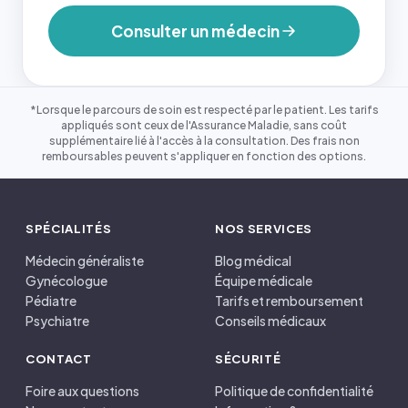
Consulter un médecin
*Lorsque le parcours de soin est respecté par le patient. Les tarifs
appliqués sont ceux de l'Assurance Maladie, sans coût
supplémentaire lié à l'accès à la consultation. Des frais non
remboursables peuvent s'appliquer en fonction des options.
SPÉCIALITÉS
NOS SERVICES
Médecin généraliste
Blog médical
Gynécologue
Équipe médicale
Pédiatre
Tarifs et remboursement
Psychiatre
Conseils médicaux
CONTACT
SÉCURITÉ
Foire aux questions
Politique de confidentialité