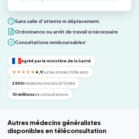
Sans salle d'attente ni déplacement.
Ordonnance ou arrêt de travail si nécessaire
Consultations remboursables
*
Agréé par le ministère de la Santé
★★★★★
4,9
sur les stores (125k avis)
2 500
médecins inscrits à l'Ordre
10 millions
de consultations
Autres médecins généralistes
disponibles en téléconsultation