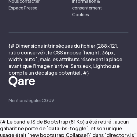
Nous contacter
Information &
Espace Presse
consentement
Cookies
{# Dimensions intrinsèques du fichier (288×121,
ratio conservé) : le CSS impose `height: 36px;
width: auto`, mais les attributs réservent la place
avant que l'image n'arrive. Sans eux, Lighthouse
compte un décalage potentiel. #}
Mentions légales
CGUV
{# Le bundle JS de Bootstrap (81 Ko) a été retiré : aucun
gabarit ne porte de `data-bs-toggle`, et son unique
usage était `new bootstrap.Collapse()` dans `directory.js`