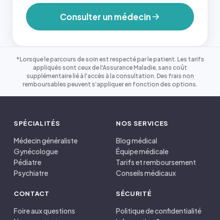
Consulter un médecin
*Lorsque le parcours de soin est respecté par le patient. Les tarifs
appliqués sont ceux de l'Assurance Maladie, sans coût
supplémentaire lié à l'accès à la consultation. Des frais non
remboursables peuvent s'appliquer en fonction des options.
SPÉCIALITÉS
NOS SERVICES
Médecin généraliste
Blog médical
Gynécologue
Équipe médicale
Pédiatre
Tarifs et remboursement
Psychiatre
Conseils médicaux
CONTACT
SÉCURITÉ
Foire aux questions
Politique de confidentialité