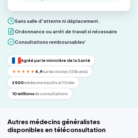
Sans salle d'attente ni déplacement.
Ordonnance ou arrêt de travail si nécessaire
Consultations remboursables
*
Agréé par le ministère de la Santé
★★★★★
4,9
sur les stores (125k avis)
2 500
médecins inscrits à l'Ordre
10 millions
de consultations
Autres médecins généralistes
disponibles en téléconsultation