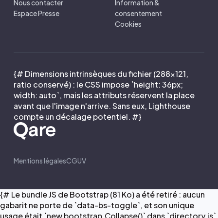
Nous contacter
Information &
Espace Presse
consentement
Cookies
{# Dimensions intrinsèques du fichier (288×121,
ratio conservé) : le CSS impose `height: 36px;
width: auto`, mais les attributs réservent la place
avant que l'image n'arrive. Sans eux, Lighthouse
compte un décalage potentiel. #}
Mentions légales
CGUV
{# Le bundle JS de Bootstrap (81 Ko) a été retiré : aucun
gabarit ne porte de `data-bs-toggle`, et son unique
usage était `new bootstrap.Collapse()` dans `directory.js`