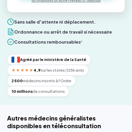
ou choisissez un autre créneau ci-dessous
Sans salle d'attente ni déplacement.
Ordonnance ou arrêt de travail si nécessaire
Consultations remboursables
*
Agréé par le ministère de la Santé
★★★★★
4,9
sur les stores (125k avis)
2 500
médecins inscrits à l'Ordre
10 millions
de consultations
Autres médecins généralistes
disponibles en téléconsultation