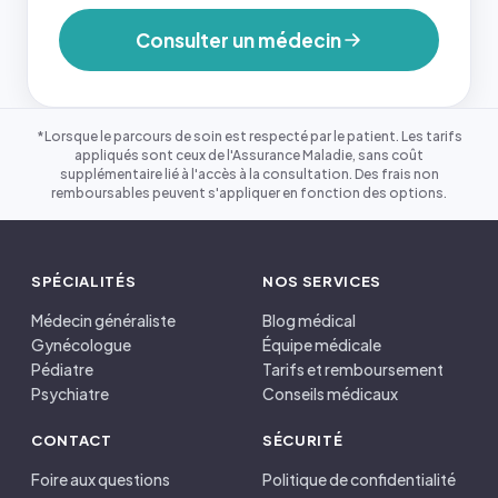
Consulter un médecin
*Lorsque le parcours de soin est respecté par le patient. Les tarifs
appliqués sont ceux de l'Assurance Maladie, sans coût
supplémentaire lié à l'accès à la consultation. Des frais non
remboursables peuvent s'appliquer en fonction des options.
SPÉCIALITÉS
NOS SERVICES
Médecin généraliste
Blog médical
Gynécologue
Équipe médicale
Pédiatre
Tarifs et remboursement
Psychiatre
Conseils médicaux
CONTACT
SÉCURITÉ
Foire aux questions
Politique de confidentialité