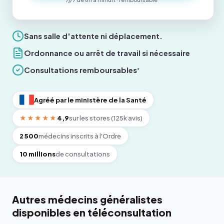
Sans salle d'attente ni déplacement.
Ordonnance ou arrêt de travail si nécessaire
Consultations remboursables
*
Agréé par le ministère de la Santé
★★★★★
4,9
sur les stores (125k avis)
2 500
médecins inscrits à l'Ordre
10 millions
de consultations
Autres médecins généralistes
disponibles en téléconsultation