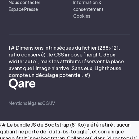
Nous contacter
Information &
Espace Presse
consentement
Cookies
{# Dimensions intrinsèques du fichier (288×121,
ratio conservé) : le CSS impose `height: 36px;
width: auto`, mais les attributs réservent la place
avant que l'image n'arrive. Sans eux, Lighthouse
compte un décalage potentiel. #}
Mentions légales
CGUV
{# Le bundle JS de Bootstrap (81 Ko) a été retiré : aucun
gabarit ne porte de `data-bs-toggle`, et son unique
usage était `new bootstrap.Collapse()` dans `directory.js`