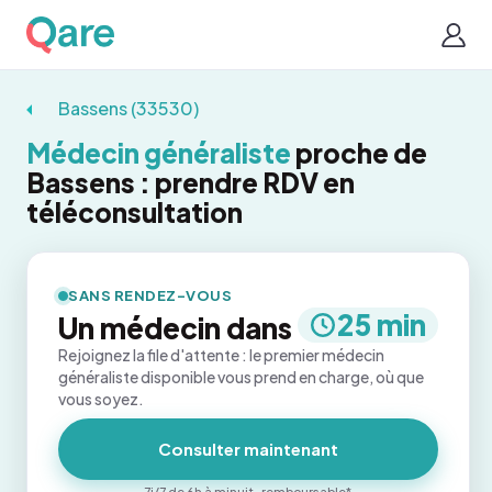
Bassens (33530)
Médecin généraliste
proche de
Bassens : prendre RDV en
téléconsultation
SANS RENDEZ-VOUS
25 min
Un médecin dans
Rejoignez la file d'attente : le premier médecin
généraliste disponible vous prend en charge, où que
vous soyez.
Consulter maintenant
7j/7 de 6h à minuit · remboursable*