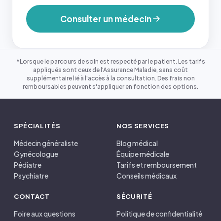
Consulter un médecin
*Lorsque le parcours de soin est respecté par le patient. Les tarifs
appliqués sont ceux de l'Assurance Maladie, sans coût
supplémentaire lié à l'accès à la consultation. Des frais non
remboursables peuvent s'appliquer en fonction des options.
SPÉCIALITÉS
NOS SERVICES
Médecin généraliste
Blog médical
Gynécologue
Équipe médicale
Pédiatre
Tarifs et remboursement
Psychiatre
Conseils médicaux
CONTACT
SÉCURITÉ
Foire aux questions
Politique de confidentialité