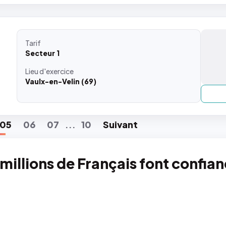
Tarif
Secteur 1
Lieu
d'exercice
Vaulx-en-Velin (69)
05
06
07
10
Suiv
ant
...
 millions de Français font confia