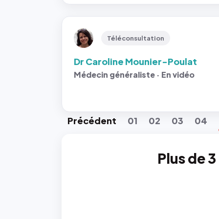
Téléconsultation
Dr Caroline Mounier-Poulat
Médecin généraliste · En vidéo
Préc
édent
01
02
03
04
Plus de 3