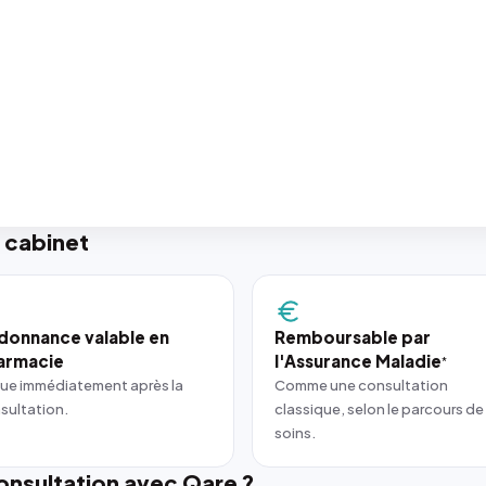
 cabinet
donnance valable en
Remboursable par
armacie
l'Assurance Maladie
*
ue immédiatement après la
Comme une consultation
sultation.
classique, selon le parcours de
soins.
nsultation avec Qare ?