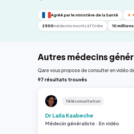
Agréé par le ministère de la Santé
★
2 500
médecins inscrits à l'Ordre
10 millions
Autres médecins généra
Qare vous propose de consulter en vidéo de 6
97 résultats trouvés
Téléconsultation
Dr Laila Kaabeche
Médecin généraliste · En vidéo