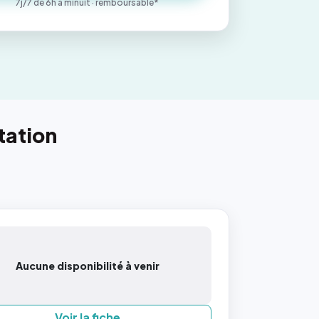
7j/7 de 6h à minuit · remboursable*
tation
Aucune disponibilité à venir
Voir la fiche