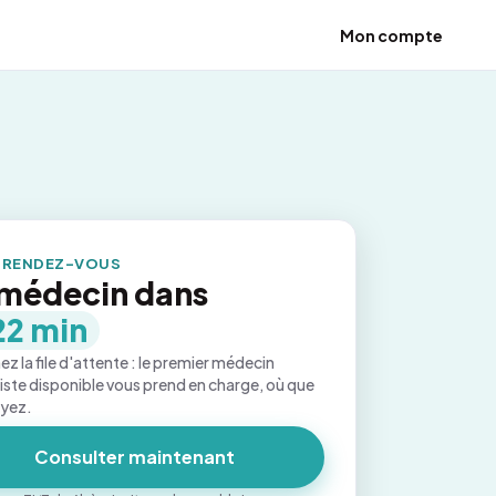
Mon compte
 RENDEZ-VOUS
médecin dans
22 min
ez la file d'attente : le premier médecin
iste disponible vous prend en charge, où que
oyez.
Consulter maintenant