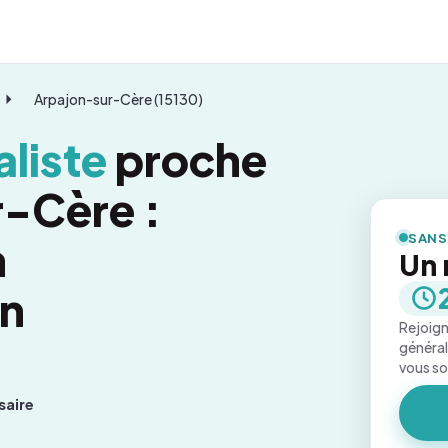
Arpajon-sur-Cère (15130)
liste
proche
-Cère :
SANS
n
Un 
on
Rejoign
général
vous s
saire