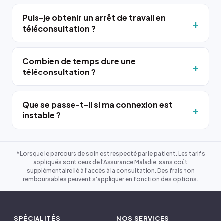
Puis-je obtenir un arrêt de travail en
téléconsultation ?
Combien de temps dure une
téléconsultation ?
Que se passe-t-il si ma connexion est
instable ?
*Lorsque le parcours de soin est respecté par le patient. Les tarifs
appliqués sont ceux de l'Assurance Maladie, sans coût
supplémentaire lié à l'accès à la consultation. Des frais non
remboursables peuvent s'appliquer en fonction des options.
SPÉCIALITÉS
NOS SERVICES