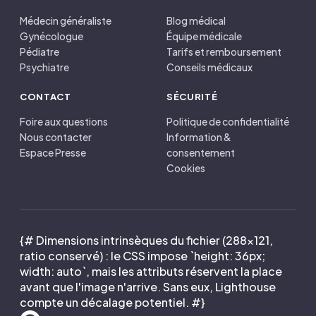
Médecin généraliste
Blog médical
Gynécologue
Équipe médicale
Pédiatre
Tarifs et remboursement
Psychiatre
Conseils médicaux
CONTACT
SÉCURITÉ
Foire aux questions
Politique de confidentialité
Nous contacter
Information &
Espace Presse
consentement
Cookies
{# Dimensions intrinsèques du fichier (288×121,
ratio conservé) : le CSS impose `height: 36px;
width: auto`, mais les attributs réservent la place
avant que l'image n'arrive. Sans eux, Lighthouse
compte un décalage potentiel. #}