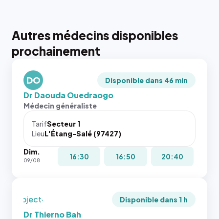
Autres médecins disponibles
{# 40×40
prochainement
: la taille
rendue par
`.profile-
DO
picture`,
Disponible dans 46 min
et un
Dr Daouda Ouedraogo
rapport 1:1
Médecin généraliste
qui reste
juste à
Tarif
Secteur 1
Lieu
L'Étang-Salé (97427)
toutes les
tailles
Dim.
puisque la
{# 40×40
16:30
16:50
20:40
09/08
photo est
: la taille
recadrée
rendue par
en
`.profile-
`object-
picture`,
Disponible dans 1 h
fit: cover`.
et un
Dr Thierno Bah