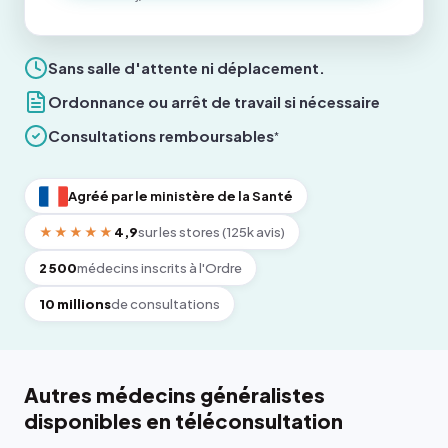
Sans salle d'attente ni déplacement.
Ordonnance ou arrêt de travail si nécessaire
Consultations remboursables
*
Agréé par le ministère de la Santé
★★★★★
4,9
sur les stores (125k avis)
2 500
médecins inscrits à l'Ordre
10 millions
de consultations
Autres médecins généralistes
disponibles en téléconsultation