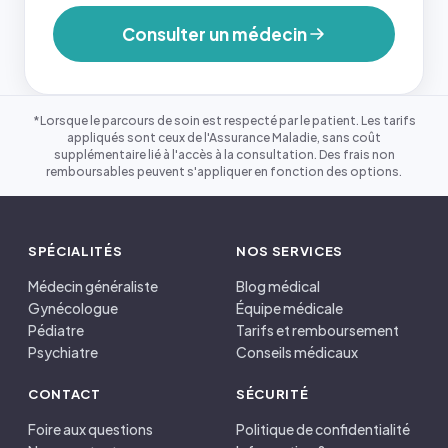
Consulter un médecin
*Lorsque le parcours de soin est respecté par le patient. Les tarifs
appliqués sont ceux de l'Assurance Maladie, sans coût
supplémentaire lié à l'accès à la consultation. Des frais non
remboursables peuvent s'appliquer en fonction des options.
SPÉCIALITÉS
NOS SERVICES
Médecin généraliste
Blog médical
Gynécologue
Équipe médicale
Pédiatre
Tarifs et remboursement
Psychiatre
Conseils médicaux
CONTACT
SÉCURITÉ
Foire aux questions
Politique de confidentialité