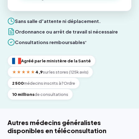
Sans salle d'attente ni déplacement.
Ordonnance ou arrêt de travail si nécessaire
Consultations remboursables
*
Agréé par le ministère de la Santé
★★★★★
4,9
sur les stores (125k avis)
2 500
médecins inscrits à l'Ordre
10 millions
de consultations
Autres médecins généralistes
disponibles en téléconsultation