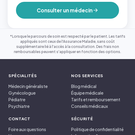
Consulter un médecin
*Lorsque le parcours de soin est respecté par le patient. Les tarifs
appliqués sont ceux de l'Assurance Maladie, sans coût
supplémentaire lié à l'accès à la consultation. Des frais non
remboursables peuvent s'appliquer en fonction des options.
SPÉCIALITÉS
NOS SERVICES
Médecin généraliste
Blog médical
Gynécologue
Équipe médicale
Pédiatre
Tarifs et remboursement
Psychiatre
Conseils médicaux
CONTACT
SÉCURITÉ
Foire aux questions
Politique de confidentialité