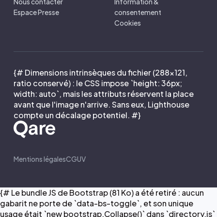
Nous contacter
Information &
Espace Presse
consentement
Cookies
{# Dimensions intrinsèques du fichier (288×121,
ratio conservé) : le CSS impose `height: 36px;
width: auto`, mais les attributs réservent la place
avant que l'image n'arrive. Sans eux, Lighthouse
compte un décalage potentiel. #}
Mentions légales
CGUV
{# Le bundle JS de Bootstrap (81 Ko) a été retiré : aucun
gabarit ne porte de `data-bs-toggle`, et son unique
usage était `new bootstrap.Collapse()` dans `directory.js`