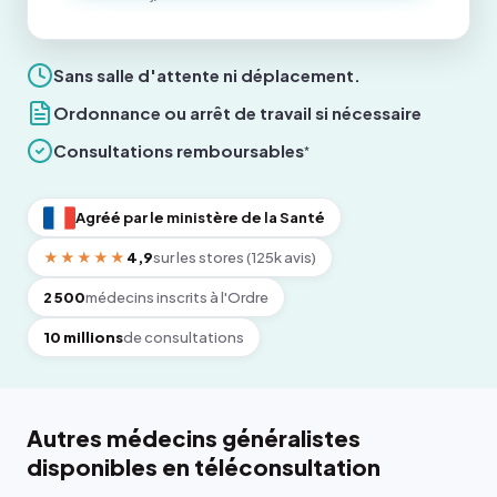
Sans salle d'attente ni déplacement.
Ordonnance ou arrêt de travail si nécessaire
Consultations remboursables
*
Agréé par le ministère de la Santé
★★★★★
4,9
sur les stores (125k avis)
2 500
médecins inscrits à l'Ordre
10 millions
de consultations
Autres médecins généralistes
disponibles en téléconsultation