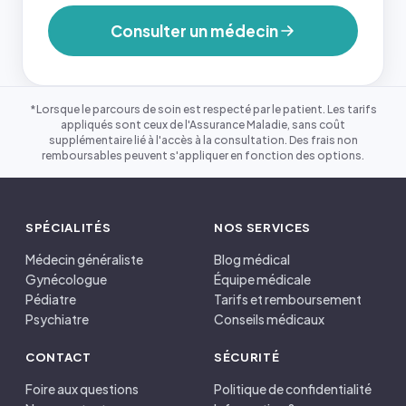
Consulter un médecin
*Lorsque le parcours de soin est respecté par le patient. Les tarifs
appliqués sont ceux de l'Assurance Maladie, sans coût
supplémentaire lié à l'accès à la consultation. Des frais non
remboursables peuvent s'appliquer en fonction des options.
SPÉCIALITÉS
NOS SERVICES
Médecin généraliste
Blog médical
Gynécologue
Équipe médicale
Pédiatre
Tarifs et remboursement
Psychiatre
Conseils médicaux
CONTACT
SÉCURITÉ
Foire aux questions
Politique de confidentialité