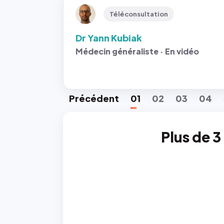
Téléconsultation
Dr Yann Kubiak
Médecin généraliste · En vidéo
Préc
édent
01
02
03
04
Plus de 3