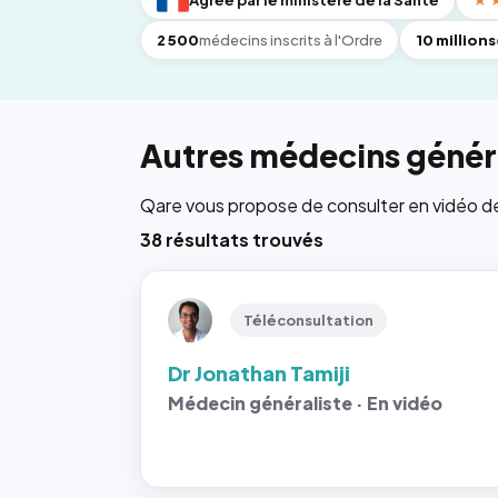
Agréé par le ministère de la Santé
★
2 500
médecins inscrits à l'Ordre
10 millions
Autres médecins généra
Qare vous propose de consulter en vidéo de 6
38 résultats trouvés
Téléconsultation
Dr Jonathan Tamiji
Médecin généraliste · En vidéo