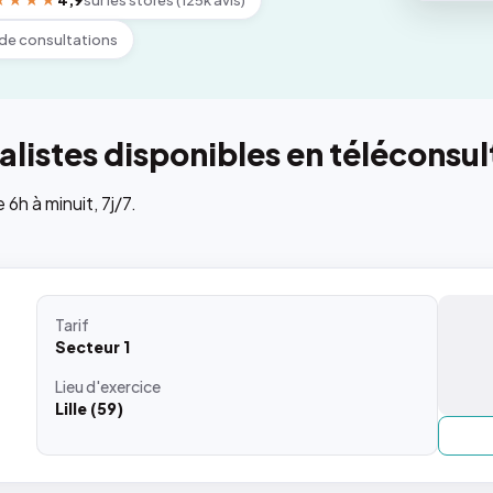
★★★★
4,9
sur les stores (125k avis)
de consultations
listes disponibles en téléconsul
h à minuit, 7j/7.
Tarif
Secteur 1
Lieu
d'exercice
Lille (59)