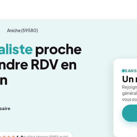
Aniche (59580)
liste
proche
endre RDV en
SANS
on
Un 
Rejoign
général
vous s
saire