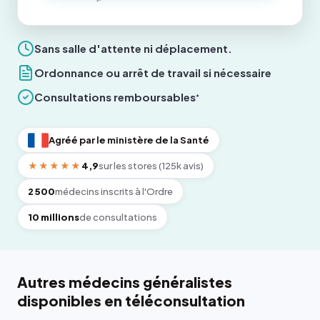
Sans salle d'attente ni déplacement.
Ordonnance ou arrêt de travail si nécessaire
Consultations remboursables
*
Agréé par le ministère de la Santé
★★★★★
4,9
sur les stores (125k avis)
2 500
médecins inscrits à l'Ordre
10 millions
de consultations
Autres médecins généralistes
disponibles en téléconsultation