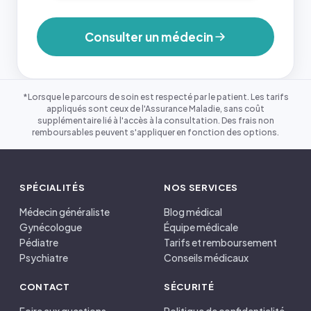
Consulter un médecin
*Lorsque le parcours de soin est respecté par le patient. Les tarifs
appliqués sont ceux de l'Assurance Maladie, sans coût
supplémentaire lié à l'accès à la consultation. Des frais non
remboursables peuvent s'appliquer en fonction des options.
SPÉCIALITÉS
NOS SERVICES
Médecin généraliste
Blog médical
Gynécologue
Équipe médicale
Pédiatre
Tarifs et remboursement
Psychiatre
Conseils médicaux
CONTACT
SÉCURITÉ