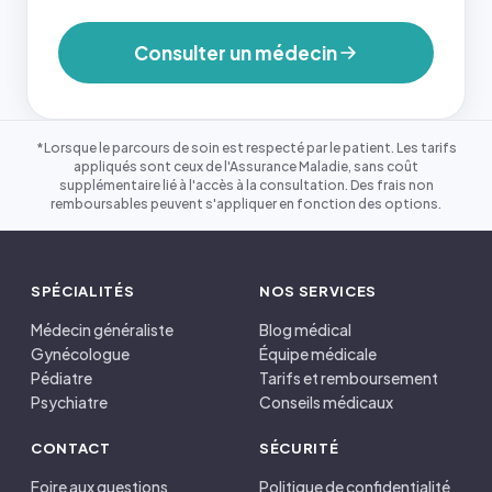
Consulter un médecin
*Lorsque le parcours de soin est respecté par le patient. Les tarifs
appliqués sont ceux de l'Assurance Maladie, sans coût
supplémentaire lié à l'accès à la consultation. Des frais non
remboursables peuvent s'appliquer en fonction des options.
SPÉCIALITÉS
NOS SERVICES
Médecin généraliste
Blog médical
Gynécologue
Équipe médicale
Pédiatre
Tarifs et remboursement
Psychiatre
Conseils médicaux
CONTACT
SÉCURITÉ
Foire aux questions
Politique de confidentialité