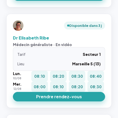
Disponible dans 3 j
Dr Elisabeth Ribe
Médecin généraliste · En vidéo
Tarif
Secteur 1
Lieu
Marseille 5 (13)
Lun.
08:10
08:20
08:30
08:40
10/08
Mer.
08:00
08:10
08:20
08:30
12/08
Prendre rendez-vous