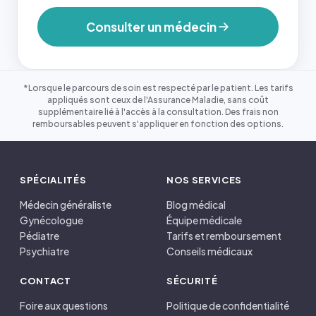
Consulter un médecin
*Lorsque le parcours de soin est respecté par le patient. Les tarifs
appliqués sont ceux de l'Assurance Maladie, sans coût
supplémentaire lié à l'accès à la consultation. Des frais non
remboursables peuvent s'appliquer en fonction des options.
SPÉCIALITÉS
NOS SERVICES
Médecin généraliste
Blog médical
Gynécologue
Équipe médicale
Pédiatre
Tarifs et remboursement
Psychiatre
Conseils médicaux
CONTACT
SÉCURITÉ
Foire aux questions
Politique de confidentialité