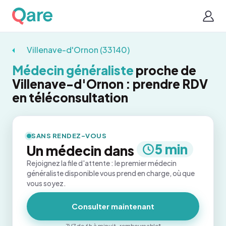
Villenave-d'Ornon (33140)
Médecin généraliste
proche de
Villenave-d'Ornon : prendre RDV
en téléconsultation
SANS RENDEZ-VOUS
5 min
Un médecin dans
Rejoignez la file d'attente : le premier médecin
généraliste disponible vous prend en charge, où que
vous soyez.
Consulter maintenant
7j/7 de 6h à minuit · remboursable*