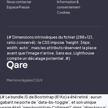
Nous contacter
Information &
Espace Presse
consentement
Cookies
{# Dimensions intrinsèques du fichier (288×121,
ratio conservé) : le CSS impose `height: 36px;
width: auto`, mais les attributs réservent la place
avant que l'image n'arrive. Sans eux, Lighthouse
compte un décalage potentiel. #}
Mentions légales
CGUV
{# Le bundle JS de Bootstrap (81 Ko) a été retiré : aucun
gabarit ne porte de `data-bs-toggle`, et son unique
usage était `new bootstrap.Collapse()` dans `directory.js`