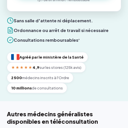
Sans salle d'attente ni déplacement.
Ordonnance ou arrêt de travail si nécessaire
Consultations remboursables
*
Agréé par le ministère de la Santé
★★★★★
4,9
sur les stores (125k avis)
2 500
médecins inscrits à l'Ordre
10 millions
de consultations
Autres médecins généralistes
disponibles en téléconsultation