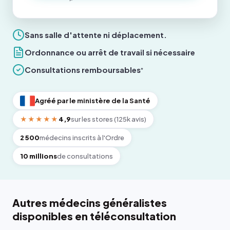
Sans salle d'attente ni déplacement.
Ordonnance ou arrêt de travail si nécessaire
Consultations remboursables
*
Agréé par le ministère de la Santé
★★★★★
4,9
sur les stores (125k avis)
2 500
médecins inscrits à l'Ordre
10 millions
de consultations
Autres médecins généralistes
disponibles en téléconsultation