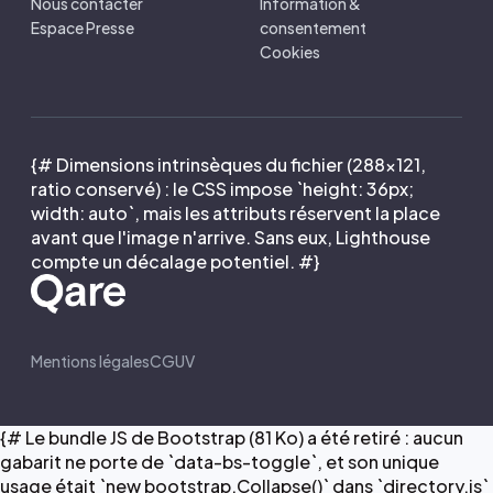
Nous contacter
Information &
Espace Presse
consentement
Cookies
{# Dimensions intrinsèques du fichier (288×121,
ratio conservé) : le CSS impose `height: 36px;
width: auto`, mais les attributs réservent la place
avant que l'image n'arrive. Sans eux, Lighthouse
compte un décalage potentiel. #}
Mentions légales
CGUV
{# Le bundle JS de Bootstrap (81 Ko) a été retiré : aucun
gabarit ne porte de `data-bs-toggle`, et son unique
usage était `new bootstrap.Collapse()` dans `directory.js`