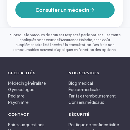
Consulter un médecin
*Lorsque le parcours de soin est respecté par le patient. Les tarifs
appliqués sont ceux de l'Assurance Maladie, sans coût
supplémentaire lié à l'accès à la consultation. Des frais non
remboursables peuvent s'appliquer en fonction des options.
SPÉCIALITÉS
NOS SERVICES
Médecin généraliste
Blog médical
Gynécologue
Équipe médicale
Pédiatre
Tarifs et remboursement
Psychiatre
Conseils médicaux
CONTACT
SÉCURITÉ
Foire aux questions
Politique de confidentialité