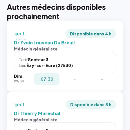
tailles
Autres médecins disponibles
puisque la
{# 40×40
photo est
prochainement
: la taille
recadrée
rendue par
en
`.profile-
`object-
picture`,
Disponible dans 4 h
fit: cover`.
et un
Dr Yvain Jouveau Du Breuil
Sans ces
rapport 1:1
Médecin généraliste
attributs
qui reste
le
juste à
Tarif
Secteur 3
navigateur
Lieu
Ézy-sur-Eure (27530)
toutes les
ne réserve
tailles
Dim.
pas la
puisque la
07:30
-
-
09/08
place, et
photo est
c'étaient
recadrée
les trois
en
dernières
`object-
Disponible dans 5 h
images de
fit: cover`.
Dr Thierry Marechal
l'annuaire
Sans ces
Médecin généraliste
dans ce
attributs
cas. #}
le