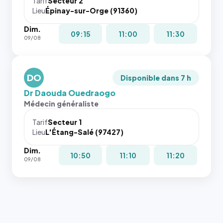
Tarif
Secteur 2
navigateur
Lieu
Épinay-sur-Orge (91360)
ne réserve
Dim.
pas la
09:15
11:00
11:30
09/08
place, et
c'étaient
les trois
dernières
DO
Disponible dans 7 h
images de
Dr Daouda Ouedraogo
l'annuaire
Médecin généraliste
dans ce
cas. #}
Tarif
Secteur 1
Lieu
L'Étang-Salé (97427)
Dim.
10:50
11:10
11:20
09/08