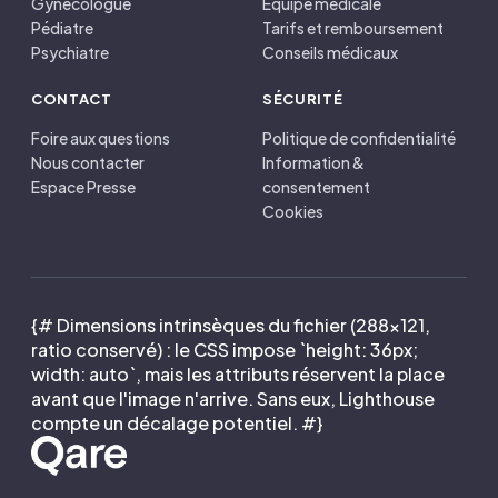
Gynécologue
Équipe médicale
Pédiatre
Tarifs et remboursement
Psychiatre
Conseils médicaux
CONTACT
SÉCURITÉ
Foire aux questions
Politique de confidentialité
Nous contacter
Information &
Espace Presse
consentement
Cookies
{# Dimensions intrinsèques du fichier (288×121,
ratio conservé) : le CSS impose `height: 36px;
width: auto`, mais les attributs réservent la place
avant que l'image n'arrive. Sans eux, Lighthouse
compte un décalage potentiel. #}