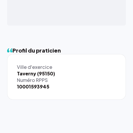
Profil du praticien
Ville d'exercice
{# 40×40
Taverny (95150)
: la taille
Numéro RPPS
rendue par
10001593945
`.profile-
picture`,
et un
rapport 1:1
qui reste
juste à
toutes les