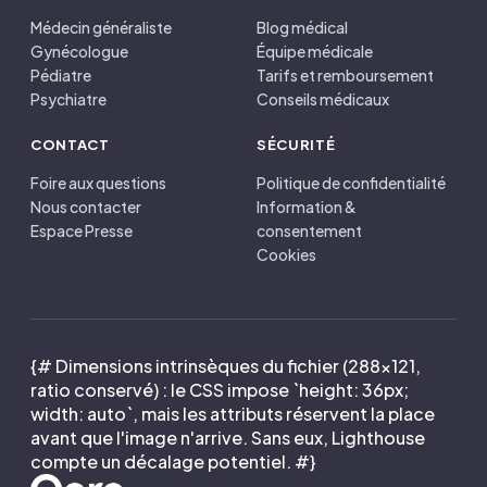
Médecin généraliste
Blog médical
Gynécologue
Équipe médicale
Pédiatre
Tarifs et remboursement
Psychiatre
Conseils médicaux
CONTACT
SÉCURITÉ
Foire aux questions
Politique de confidentialité
Nous contacter
Information &
Espace Presse
consentement
Cookies
{# Dimensions intrinsèques du fichier (288×121,
ratio conservé) : le CSS impose `height: 36px;
width: auto`, mais les attributs réservent la place
avant que l'image n'arrive. Sans eux, Lighthouse
compte un décalage potentiel. #}