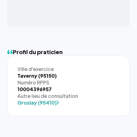
Profil du praticien
Ville d'exercice
Taverny (95150)
Numéro RPPS
{# 40×40
10004396957
: la taille
Autre lieu de consultation
rendue par
Groslay (95410)
`.profile-
picture`,
et un
rapport 1:1
qui reste