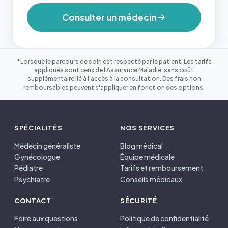
Consulter un médecin
*Lorsque le parcours de soin est respecté par le patient. Les tarifs
appliqués sont ceux de l'Assurance Maladie, sans coût
supplémentaire lié à l'accès à la consultation. Des frais non
remboursables peuvent s'appliquer en fonction des options.
SPÉCIALITÉS
NOS SERVICES
Médecin généraliste
Blog médical
Gynécologue
Équipe médicale
Pédiatre
Tarifs et remboursement
Psychiatre
Conseils médicaux
CONTACT
SÉCURITÉ
Foire aux questions
Politique de confidentialité