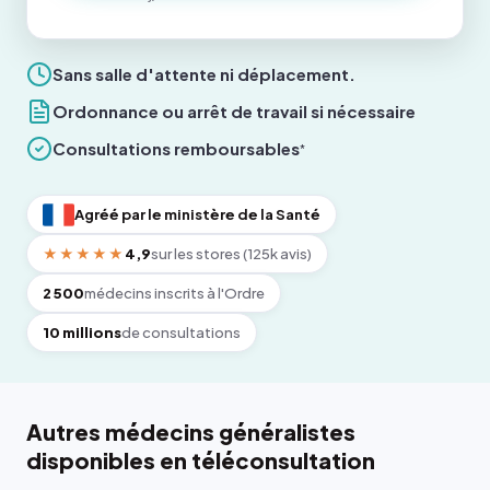
Sans salle d'attente ni déplacement.
Ordonnance ou arrêt de travail si nécessaire
Consultations remboursables
*
Agréé par le ministère de la Santé
★★★★★
4,9
sur les stores (125k avis)
2 500
médecins inscrits à l'Ordre
10 millions
de consultations
Autres médecins généralistes
disponibles en téléconsultation