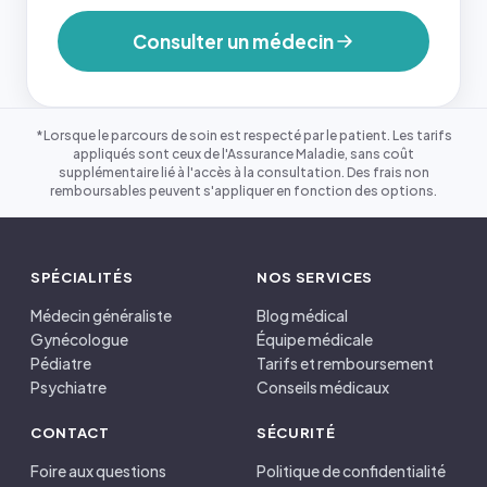
Consulter un médecin
*Lorsque le parcours de soin est respecté par le patient. Les tarifs
appliqués sont ceux de l'Assurance Maladie, sans coût
supplémentaire lié à l'accès à la consultation. Des frais non
remboursables peuvent s'appliquer en fonction des options.
SPÉCIALITÉS
NOS SERVICES
Médecin généraliste
Blog médical
Gynécologue
Équipe médicale
Pédiatre
Tarifs et remboursement
Psychiatre
Conseils médicaux
CONTACT
SÉCURITÉ
Foire aux questions
Politique de confidentialité