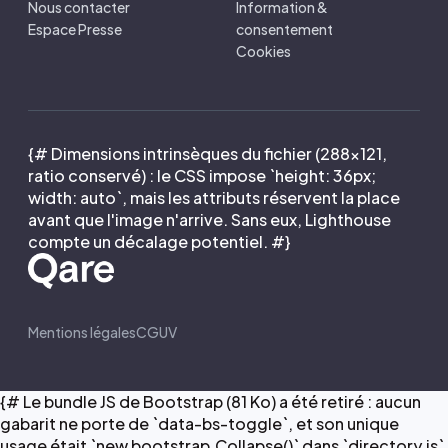
Nous contacter
Information &
Espace Presse
consentement
Cookies
{# Dimensions intrinsèques du fichier (288×121,
ratio conservé) : le CSS impose `height: 36px;
width: auto`, mais les attributs réservent la place
avant que l'image n'arrive. Sans eux, Lighthouse
compte un décalage potentiel. #}
Mentions légales
CGUV
{# Le bundle JS de Bootstrap (81 Ko) a été retiré : aucun
gabarit ne porte de `data-bs-toggle`, et son unique
usage était `new bootstrap.Collapse()` dans `directory.js`