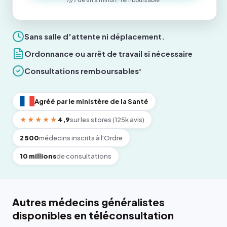
Sans salle d'attente ni déplacement.
Ordonnance ou arrêt de travail si nécessaire
Consultations remboursables
*
Agréé par le ministère de la Santé
★★★★★
4,9
sur les stores (125k avis)
2 500
médecins inscrits à l'Ordre
10 millions
de consultations
Autres médecins généralistes
disponibles en téléconsultation