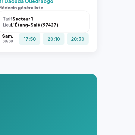
Dr Daouda Ouedraogo
Médecin généraliste
Tarif
Secteur 1
Lieu
L'Étang-Salé (97427)
Sam.
17:50
20:10
20:30
08/08