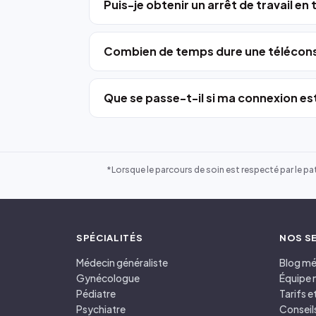
Puis-je obtenir un arrêt de travail en
Combien de temps dure une télécons
Que se passe-t-il si ma connexion est
*Lorsque le parcours de soin est respecté par le pat
SPÉCIALITÉS
NOS S
Médecin généraliste
Blog mé
Gynécologue
Équipe 
Pédiatre
Tarifs 
Psychiatre
Conseil