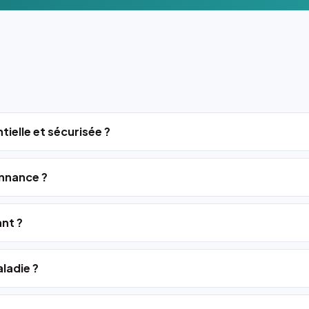
tielle et sécurisée ?
nnance ?
ant ?
ladie ?