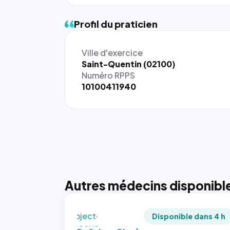
Profil du praticien
{# 40×40
Ville d'exercice
: la taille
Saint-Quentin (02100)
rendue par
Numéro RPPS
`.profile-
10100411940
picture`,
et un
rapport 1:1
qui reste
juste à
toutes les
tailles
puisque la
photo est
Autres médecins disponibl
recadrée
en
`object-
Disponible dans 4 h
fit: cover`.