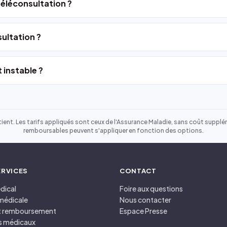
 téléconsultation ?
ultation ?
 instable ?
ient. Les tarifs appliqués sont ceux de l'Assurance Maladie, sans coût suppléme
remboursables peuvent s'appliquer en fonction des options.
ERVICES
CONTACT
dical
Foire aux questions
médicale
Nous contacter
et remboursement
Espace Presse
s médicaux