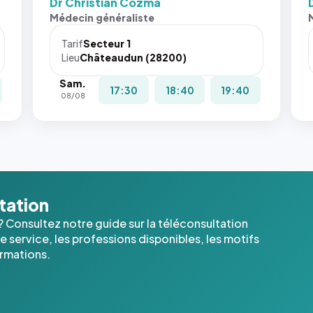
Dr Christian Cozma
Sans ces
Médecin généraliste
attributs
le
Tarif
Secteur 1
navigateur
Lieu
Châteaudun (28200)
ne réserve
Sam.
pas la
17:30
18:40
19:40
08/08
place, et
c'étaient
les trois
dernières
images de
l'annuaire
dans ce
ltation
cas. #}
? Consultez notre guide sur la téléconsultation
 service, les professions disponibles, les motifs
ormations.