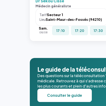
Dr Sekou Cissé
Sans ces
Médecin généraliste
attributs
le
Tarif
Secteur 1
navigateur
Lieu
Saint-Maur-des-Fossés (94210)
ne réserve
Sam.
pas la
17:10
17:20
17:30
08/08
place, et
c'étaient
les trois
dernières
images de
l'annuaire
dans ce
Le guide de la téléconsu
cas. #}
Des questions sur la téléconsultation 
médicale. Retrouvez à qui s'adresse ce
les plus courants et plein d'autres inf
Consulter le guide