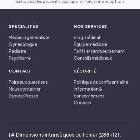
remboursables peuvent s'appliquer en fonction des options.
SPÉCIALITÉS
NOS SERVICES
Médecin généraliste
Blog médical
Gynécologue
Équipe médicale
Pédiatre
Tarifs et remboursement
Psychiatre
Conseils médicaux
CONTACT
SÉCURITÉ
Foire aux questions
Politique de confidentialité
Nous contacter
Information &
Espace Presse
consentement
Cookies
{# Dimensions intrinsèques du fichier (288×121,