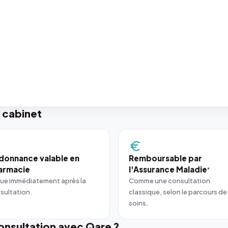
 cabinet
donnance valable en
Remboursable par
armacie
l'Assurance Maladie
*
ue immédiatement après la
Comme une consultation
sultation.
classique, selon le parcours de
soins.
nsultation avec Qare ?