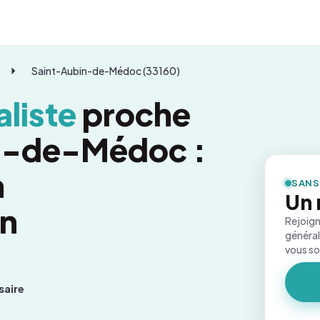
Saint-Aubin-de-Médoc (33160)
liste
proche
n-de-Médoc :
n
SANS
Un 
on
Rejoign
général
vous s
saire