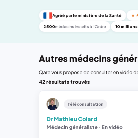
Agréé par le ministère de la Santé
★
2 500
médecins inscrits à l'Ordre
10 millions
Autres médecins généra
Qare vous propose de consulter en vidéo de 6
42 résultats trouvés
Téléconsultation
Dr Mathieu Colard
Médecin généraliste · En vidéo