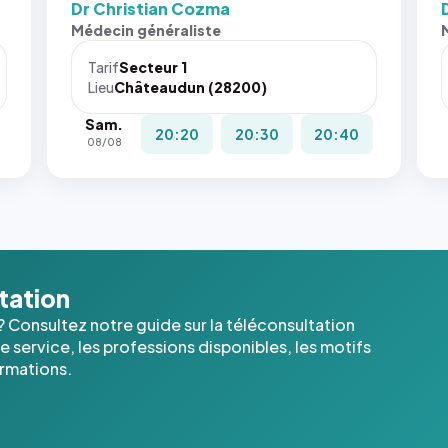
Dr Christian Cozma
Sans ces
San
Médecin généraliste
attributs
att
le
le
Tarif
Secteur 1
navigateur
nav
Lieu
Châteaudun (28200)
ne réserve
ne 
Sam.
pas la
pas 
20:20
20:30
20:40
08/08
place, et
pla
c'étaient
c'é
les trois
les 
dernières
der
images de
ima
l'annuaire
l'a
dans ce
dan
ltation
cas. #}
cas
? Consultez notre guide sur la téléconsultation
 service, les professions disponibles, les motifs
ormations.