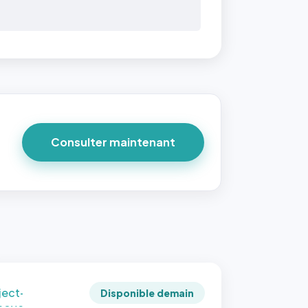
 40×40
taille
due par
ofile-
ture`,
un
Consulter maintenant
ort 1:1
 reste
e à
tes les
les
sque la
to est
adrée
ject-
Disponible demain
 cover`.