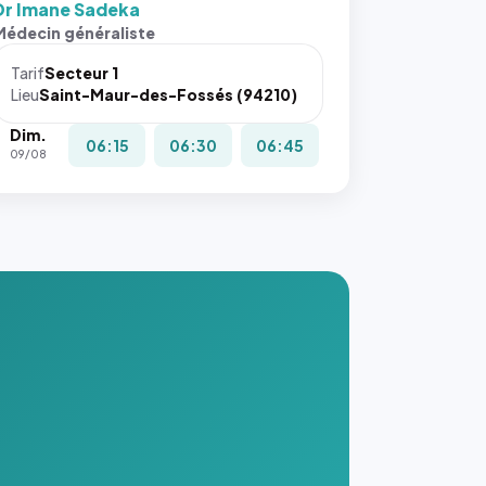
Dr Imane Sadeka
s ces
Médecin généraliste
ributs
Tarif
Secteur 1
igateur
Lieu
Saint-Maur-des-Fossés (94210)
réserve
Dim.
la
06:15
06:30
06:45
09/08
ce, et
taient
trois
nières
ges de
nnuaire
s ce
. #}