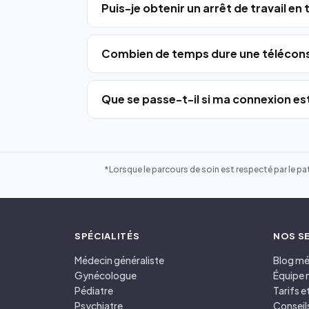
Puis-je obtenir un arrêt de travail en
Combien de temps dure une télécons
Que se passe-t-il si ma connexion est
*Lorsque le parcours de soin est respecté par le pat
SPÉCIALITÉS
NOS S
Médecin généraliste
Blog mé
Gynécologue
Équipe 
Pédiatre
Tarifs 
Psychiatre
Conseil