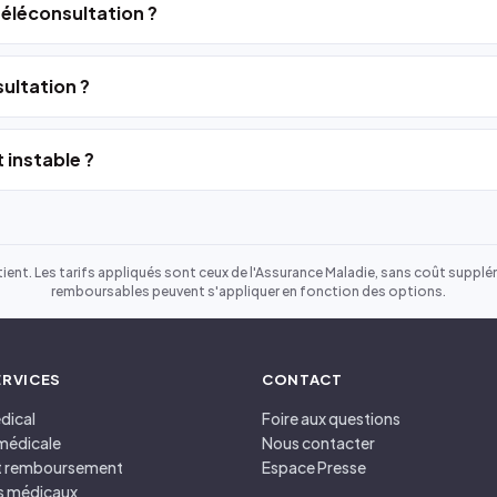
 téléconsultation ?
ultation ?
 instable ?
ient. Les tarifs appliqués sont ceux de l'Assurance Maladie, sans coût suppléme
remboursables peuvent s'appliquer en fonction des options.
ERVICES
CONTACT
dical
Foire aux questions
médicale
Nous contacter
et remboursement
Espace Presse
s médicaux