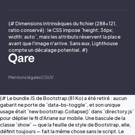
{# Dimensions intrinsèques du fichier (288×121,
ratio conservé) : le CSS impose `height: 36px;
width: auto`, mais les attributs réservent la place
avant que l'image n'arrive. Sans eux, Lighthouse
compte un décalage potentiel. #}
Mentions légales
CGUV
{# Le bundle JS de Bootstrap (81 Ko) a été retiré : aucun
gabarit ne porte de `data-bs-toggle`, et son unique
usage était `new bootstrap.Collapse()` dans `directory.js`
pour déplier le fil d'Ariane sur mobile. Une bascule de la
classe `show` — que la feuille de style de Bootstrap, elle,
définit toujours — fait la même chose sans le script. Le