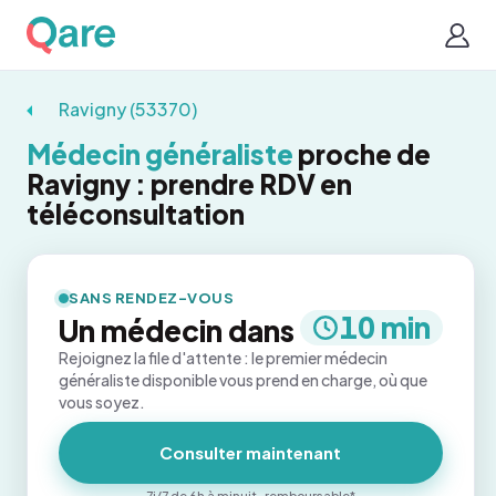
Ravigny (53370)
Médecin généraliste
proche de
Ravigny : prendre RDV en
téléconsultation
SANS RENDEZ-VOUS
10 min
Un médecin dans
Rejoignez la file d'attente : le premier médecin
généraliste disponible vous prend en charge, où que
vous soyez.
Consulter maintenant
7j/7 de 6h à minuit · remboursable*