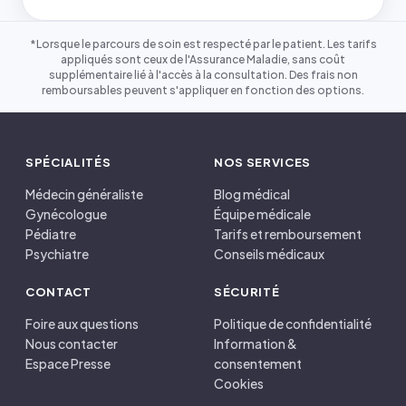
*Lorsque le parcours de soin est respecté par le patient. Les tarifs
appliqués sont ceux de l'Assurance Maladie, sans coût
supplémentaire lié à l'accès à la consultation. Des frais non
remboursables peuvent s'appliquer en fonction des options.
SPÉCIALITÉS
NOS SERVICES
Médecin généraliste
Blog médical
Gynécologue
Équipe médicale
Pédiatre
Tarifs et remboursement
Psychiatre
Conseils médicaux
CONTACT
SÉCURITÉ
Foire aux questions
Politique de confidentialité
Nous contacter
Information &
Espace Presse
consentement
Cookies