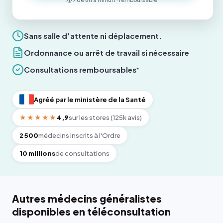
Sans salle d'attente ni déplacement.
Ordonnance ou arrêt de travail si nécessaire
Consultations remboursables
*
Agréé par le ministère de la Santé
★★★★★
4,9
sur les stores (125k avis)
2 500
médecins inscrits à l'Ordre
10 millions
de consultations
Autres médecins généralistes
disponibles en téléconsultation