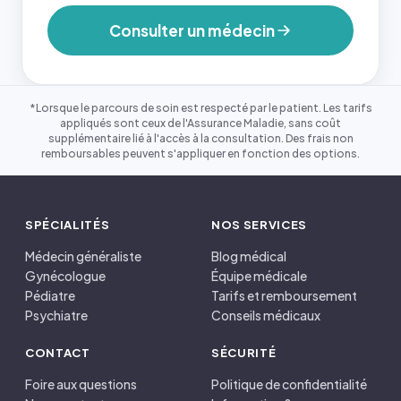
Consulter un médecin
*Lorsque le parcours de soin est respecté par le patient. Les tarifs
appliqués sont ceux de l'Assurance Maladie, sans coût
supplémentaire lié à l'accès à la consultation. Des frais non
remboursables peuvent s'appliquer en fonction des options.
SPÉCIALITÉS
NOS SERVICES
Médecin généraliste
Blog médical
Gynécologue
Équipe médicale
Pédiatre
Tarifs et remboursement
Psychiatre
Conseils médicaux
CONTACT
SÉCURITÉ
Foire aux questions
Politique de confidentialité