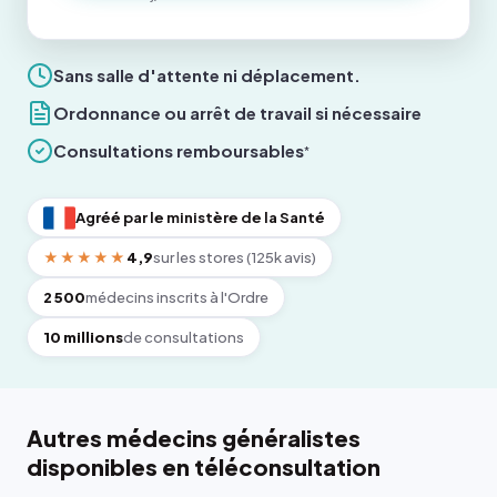
Sans salle d'attente ni déplacement.
Ordonnance ou arrêt de travail si nécessaire
Consultations remboursables
*
Agréé par le ministère de la Santé
★★★★★
4,9
sur les stores (125k avis)
2 500
médecins inscrits à l'Ordre
10 millions
de consultations
Autres médecins généralistes
disponibles en téléconsultation