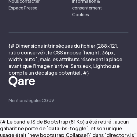
Nous contacter
Information &
Espace Presse
consentement
Cookies
{# Dimensions intrinsèques du fichier (288×121,
ratio conservé) : le CSS impose `height: 36px;
width: auto`, mais les attributs réservent la place
avant que l'image n'arrive. Sans eux, Lighthouse
compte un décalage potentiel. #}
Mentions légales
CGUV
{# Le bundle JS de Bootstrap (81 Ko) a été retiré : aucun
gabarit ne porte de `data-bs-toggle`, et son unique
usage était `new bootstrap.Collapse()` dans `directory.js`