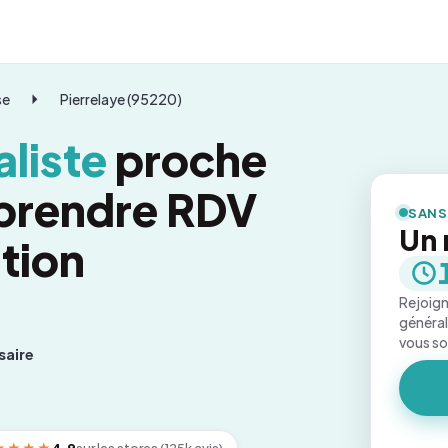
se
Pierrelaye (95220)
liste
proche
 prendre RDV
SANS
Un 
tion
Rejoign
général
vous s
saire