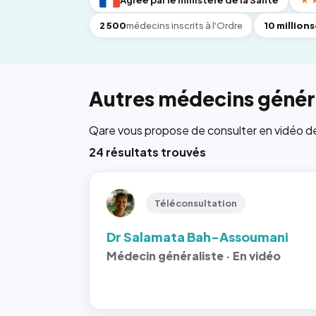
Agréé par le ministère de la Santé
★
2 500
médecins inscrits à l'Ordre
10 millions
Autres médecins généra
Qare vous propose de consulter en vidéo de 6
24 résultats trouvés
Téléconsultation
Dr Salamata Bah-Assoumani
Médecin généraliste · En vidéo