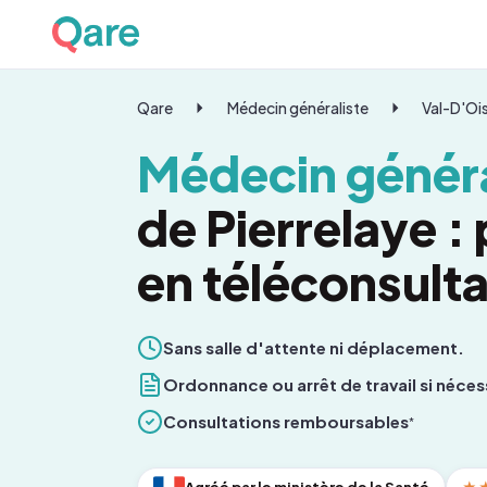
Qare
Médecin généraliste
Val-D'Oi
Médecin généra
de Pierrelaye :
en téléconsulta
Sans salle d'attente ni déplacement.
Ordonnance ou arrêt de travail si néces
Consultations remboursables
*