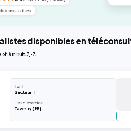
★★★★
4,9
sur les stores (125k avis)
de consultations
listes disponibles en téléconsul
h à minuit, 7j/7.
Tarif
Secteur 1
Lieu
d'exercice
Taverny (95)