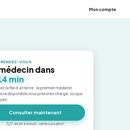
Mon compte
 RENDEZ-VOUS
médecin dans
14 min
ez la file d'attente : le premier médecin
iste disponible vous prend en charge, où que
oyez.
Consulter maintenant
7j/7 de 6h à minuit · remboursable*