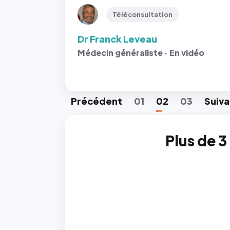
Téléconsultation
Dr Franck Leveau
Médecin généraliste · En vidéo
Préc
édent
01
02
03
Suiv
a
Plus de 3