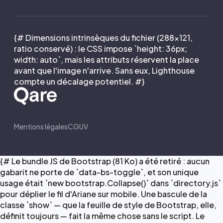
{# Dimensions intrinsèques du fichier (288×121,
ratio conservé) : le CSS impose `height: 36px;
width: auto`, mais les attributs réservent la place
avant que l'image n'arrive. Sans eux, Lighthouse
compte un décalage potentiel. #}
Mentions légales
CGUV
{# Le bundle JS de Bootstrap (81 Ko) a été retiré : aucun
gabarit ne porte de `data-bs-toggle`, et son unique
usage était `new bootstrap.Collapse()` dans `directory.js`
pour déplier le fil d'Ariane sur mobile. Une bascule de la
classe `show` — que la feuille de style de Bootstrap, elle,
définit toujours — fait la même chose sans le script. Le