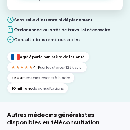
Sans salle d'attente ni déplacement.
Ordonnance ou arrêt de travail si nécessaire
Consultations remboursables
*
Agréé par le ministère de la Santé
★★★★★
4,9
sur les stores (125k avis)
2 500
médecins inscrits à l'Ordre
10 millions
de consultations
Autres médecins généralistes
disponibles en téléconsultation