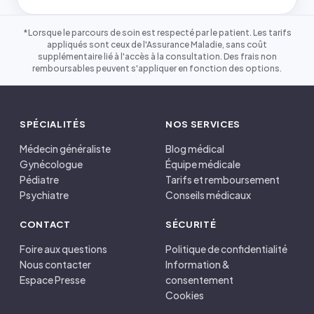
*Lorsque le parcours de soin est respecté par le patient. Les tarifs
appliqués sont ceux de l'Assurance Maladie, sans coût
supplémentaire lié à l'accès à la consultation. Des frais non
remboursables peuvent s'appliquer en fonction des options.
SPÉCIALITÉS
NOS SERVICES
Médecin généraliste
Blog médical
Gynécologue
Équipe médicale
Pédiatre
Tarifs et remboursement
Psychiatre
Conseils médicaux
CONTACT
SÉCURITÉ
Foire aux questions
Politique de confidentialité
Nous contacter
Information &
Espace Presse
consentement
Cookies