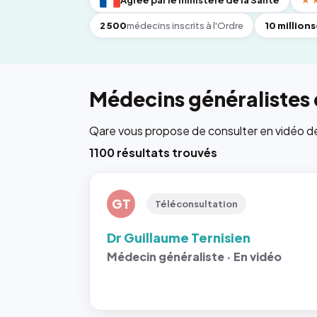
Agréé par le ministère de la Santé
★
2 500
médecins inscrits à l'Ordre
10 millions
Médecins généralistes d
Qare vous propose de consulter en vidéo de 6
1100 résultats trouvés
GT
Téléconsultation
Dr Guillaume Ternisien
Médecin généraliste · En vidéo