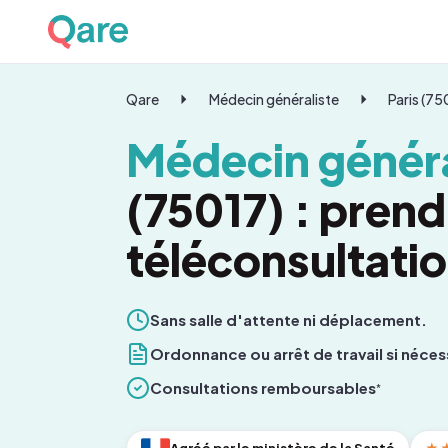
Qare
Médecin généraliste
Paris (7
Médecin généra
(75017) : pren
téléconsultati
Sans salle d'attente ni déplacement.
Ordonnance ou arrêt de travail si néces
Consultations remboursables
*