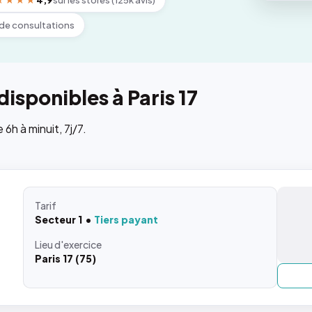
★★★★
4,9
sur les stores (125k avis)
de consultations
isponibles à Paris 17
h à minuit, 7j/7.
Tarif
Secteur 1
Tiers payant
Lieu
d'exercice
Paris 17 (75)