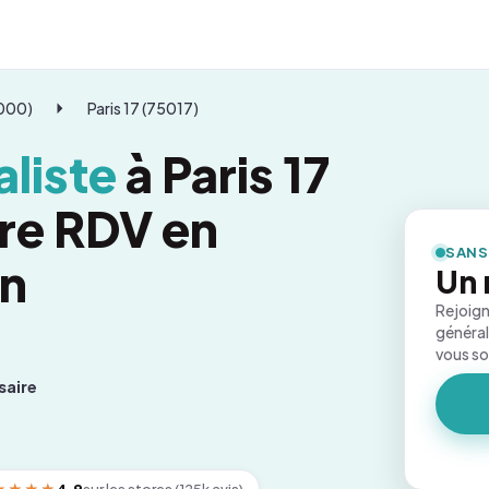
5000)
Paris 17 (75017)
liste
à Paris 17
dre RDV en
SANS
on
Un 
Rejoign
général
vous s
saire