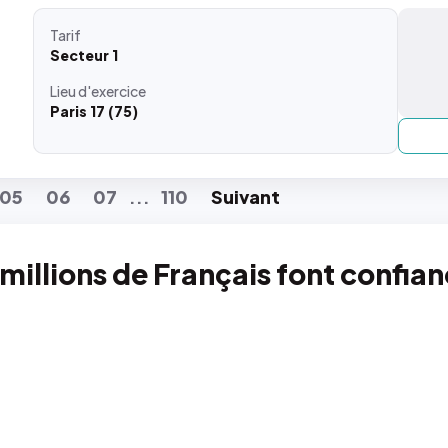
Tarif
Secteur 1
Lieu
d'exercice
Paris 17 (75)
05
06
07
110
Suiv
ant
...
 millions de Français font confia