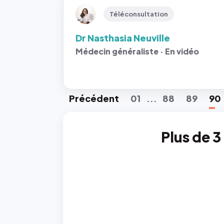
Téléconsultation
Dr Nasthasia Neuville
Médecin généraliste · En vidéo
Préc
édent
01
88
89
90
...
Plus de 3