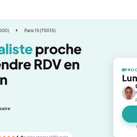
5000)
Paris 15 (75015)
liste
proche
rendre RDV en
PROC
on
Lun
saire