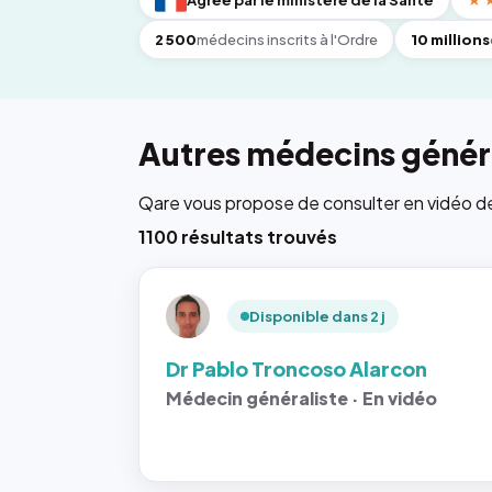
Agréé par le ministère de la Santé
★
2 500
médecins inscrits à l'Ordre
10 millions
Autres médecins généra
Qare vous propose de consulter en vidéo de 6
1100 résultats trouvés
Disponible dans 2 j
Dr Pablo Troncoso Alarcon
Médecin généraliste · En vidéo