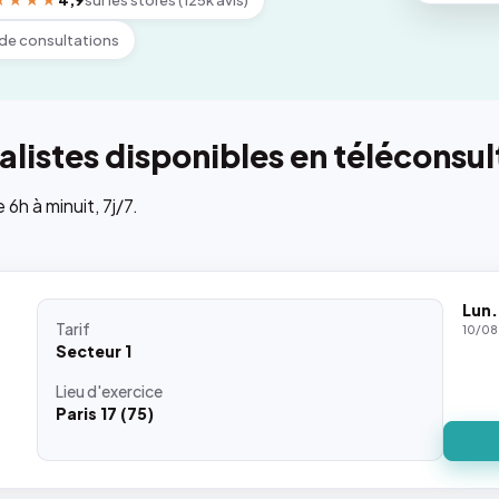
★★★★
4,9
sur les stores (125k avis)
de consultations
listes disponibles en téléconsul
h à minuit, 7j/7.
Lun.
Tarif
10/08
Secteur 1
Lieu
d'exercice
Paris 17 (75)