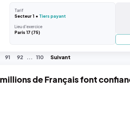
Tarif
Secteur 1
Tiers payant
Lieu
d'exercice
Paris 17 (75)
91
92
110
Suiv
ant
...
 millions de Français font confia