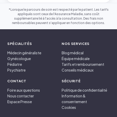
*Lorsque le parcours de soin est respecté par le patient. Les tarifs
appliqués sont ceux de l'Assurance Maladie, sans coût
supplémentaire lié à l'accès à la consultation. Des frais non
remboursables peuvent s'appliquer en fonction des options.
SPÉCIALITÉS
NOS SERVICES
Médecin généraliste
Blog médical
Gynécologue
Équipe médicale
Pédiatre
Tarifs et remboursement
Psychiatre
Conseils médicaux
CONTACT
SÉCURITÉ
Foire aux questions
Politique de confidentialité
Nous contacter
Information &
Espace Presse
consentement
Cookies