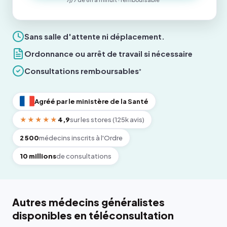
Sans salle d'attente ni déplacement.
Ordonnance ou arrêt de travail si nécessaire
Consultations remboursables
*
Agréé par le ministère de la Santé
★★★★★
4,9
sur les stores (125k avis)
2 500
médecins inscrits à l'Ordre
10 millions
de consultations
Autres médecins généralistes
disponibles en téléconsultation