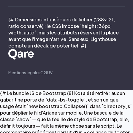
{# Dimensions intrinsèques du fichier (288×121,
ratio conservé) : le CSS impose `height: 36px;
width: auto`, mais les attributs réservent la place
avant que l'image n'arrive. Sans eux, Lighthouse
compte un décalage potentiel. #}
Mentions légales
CGUV
{# Le bundle JS de Bootstrap (81 Ko) a été retiré : aucun
gabarit ne porte de `data-bs-toggle`, et son unique
usage était `new bootstrap.Collapse()` dans `directory.js`
pour déplier le fil d'Ariane sur mobile. Une bascule de la
classe `show` — que la feuille de style de Bootstrap, elle,
définit toujours — fait la même chose sans le script. Le
commentaire précédent parlait d'un « collapse du footer