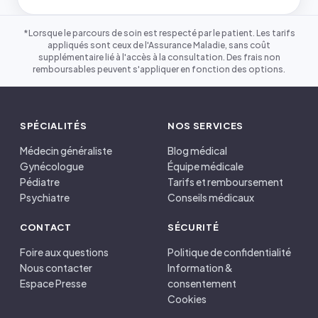
*Lorsque le parcours de soin est respecté par le patient. Les tarifs
appliqués sont ceux de l'Assurance Maladie, sans coût
supplémentaire lié à l'accès à la consultation. Des frais non
remboursables peuvent s'appliquer en fonction des options.
SPÉCIALITÉS
NOS SERVICES
Médecin généraliste
Blog médical
Gynécologue
Équipe médicale
Pédiatre
Tarifs et remboursement
Psychiatre
Conseils médicaux
CONTACT
SÉCURITÉ
Foire aux questions
Politique de confidentialité
Nous contacter
Information &
Espace Presse
consentement
Cookies