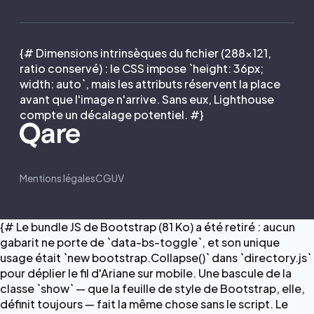
{# Dimensions intrinsèques du fichier (288×121,
ratio conservé) : le CSS impose `height: 36px;
width: auto`, mais les attributs réservent la place
avant que l'image n'arrive. Sans eux, Lighthouse
compte un décalage potentiel. #}
Mentions légales
CGUV
{# Le bundle JS de Bootstrap (81 Ko) a été retiré : aucun
gabarit ne porte de `data-bs-toggle`, et son unique
usage était `new bootstrap.Collapse()` dans `directory.js`
pour déplier le fil d'Ariane sur mobile. Une bascule de la
classe `show` — que la feuille de style de Bootstrap, elle,
définit toujours — fait la même chose sans le script. Le