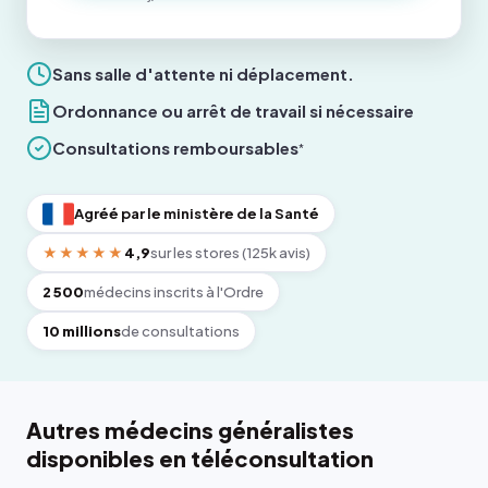
Sans salle d'attente ni déplacement.
Ordonnance ou arrêt de travail si nécessaire
Consultations remboursables
*
Agréé par le ministère de la Santé
★★★★★
4,9
sur les stores (125k avis)
2 500
médecins inscrits à l'Ordre
10 millions
de consultations
Autres médecins généralistes
disponibles en téléconsultation