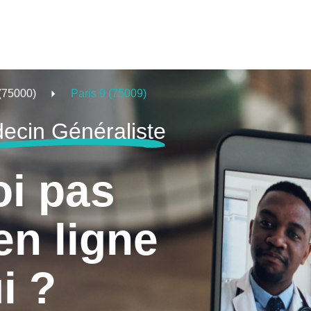
 (75000)
Paris 9 (75009)
ecin Généraliste
oi pas
en ligne
i ?