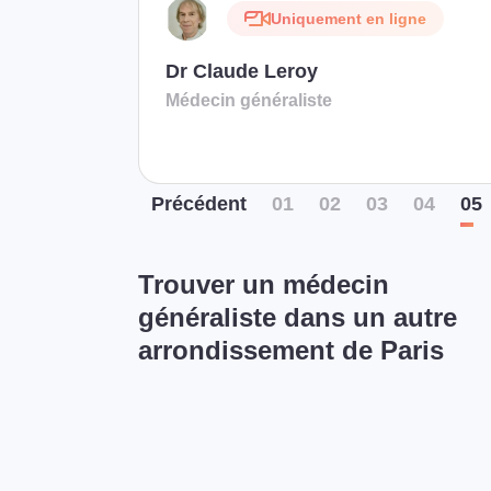
Uniquement en ligne
Dr Claude Leroy
Médecin généraliste
Préc
édent
01
02
03
04
05
Trouver un médecin
généraliste dans un autre
arrondissement de Paris