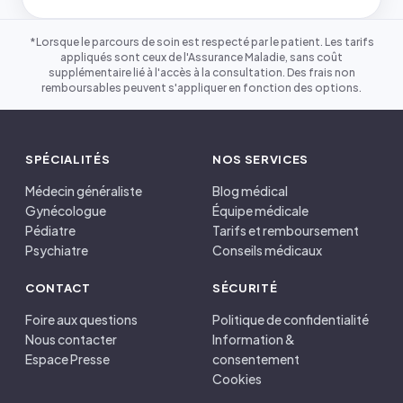
*Lorsque le parcours de soin est respecté par le patient. Les tarifs
appliqués sont ceux de l'Assurance Maladie, sans coût
supplémentaire lié à l'accès à la consultation. Des frais non
remboursables peuvent s'appliquer en fonction des options.
SPÉCIALITÉS
NOS SERVICES
Médecin généraliste
Blog médical
Gynécologue
Équipe médicale
Pédiatre
Tarifs et remboursement
Psychiatre
Conseils médicaux
CONTACT
SÉCURITÉ
Foire aux questions
Politique de confidentialité
Nous contacter
Information &
Espace Presse
consentement
Cookies