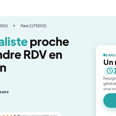
5000)
Paris 2 (75002)
liste
proche
endre RDV en
SANS
Un 
on
Rejoign
général
vous s
saire