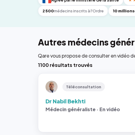
Agréé par le ministère de la Santé
★
2 500
médecins inscrits à l'Ordre
10 millions
Autres médecins généra
Qare vous propose de consulter en vidéo de 6
1100 résultats trouvés
Téléconsultation
Dr Nabil Bekhti
Médecin généraliste · En vidéo