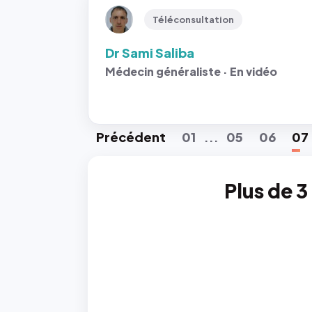
Téléconsultation
Dr Sami Saliba
Médecin généraliste · En vidéo
Préc
édent
01
05
06
07
...
Plus de 3