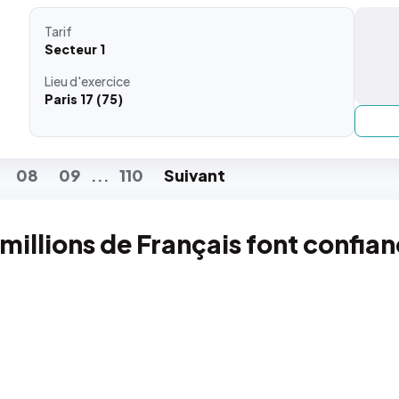
Tarif
Secteur 1
Lieu
d'exercice
Paris 17 (75)
08
09
110
Suiv
ant
...
 millions de Français font confia