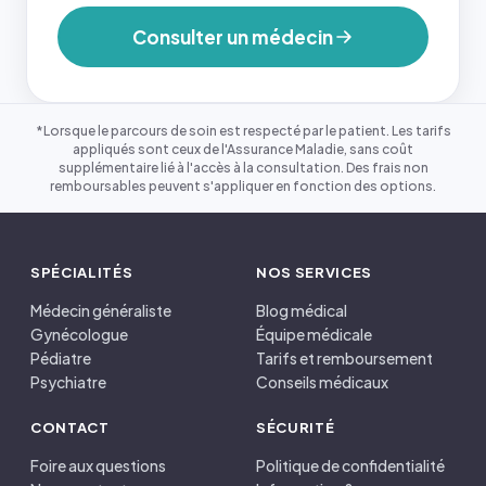
Consulter un médecin
*Lorsque le parcours de soin est respecté par le patient. Les tarifs
appliqués sont ceux de l'Assurance Maladie, sans coût
supplémentaire lié à l'accès à la consultation. Des frais non
remboursables peuvent s'appliquer en fonction des options.
SPÉCIALITÉS
NOS SERVICES
Médecin généraliste
Blog médical
Gynécologue
Équipe médicale
Pédiatre
Tarifs et remboursement
Psychiatre
Conseils médicaux
CONTACT
SÉCURITÉ
Foire aux questions
Politique de confidentialité