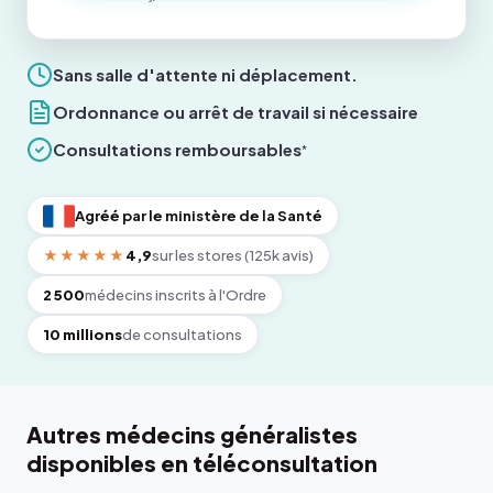
Sans salle d'attente ni déplacement.
Ordonnance ou arrêt de travail si nécessaire
Consultations remboursables
*
Agréé par le ministère de la Santé
★★★★★
4,9
sur les stores (125k avis)
2 500
médecins inscrits à l'Ordre
10 millions
de consultations
Autres médecins généralistes
disponibles en téléconsultation